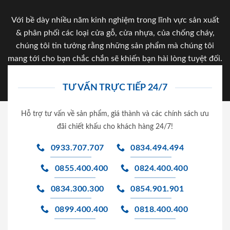
Với bề dày nhiều năm kinh nghiệm trong lĩnh vực sản xuất
& phân phối các loại cửa gỗ, cửa nhựa, của chống cháy,
chúng tôi tin tưởng rằng những sản phẩm mà chúng tôi
mang tới cho bạn chắc chắn sẽ khiến bạn hài lòng tuyệt đối.
TƯ VẤN TRỰC TIẾP 24/7
Hỗ trợ tư vấn về sản phẩm, giá thành và các chính sách ưu
đãi chiết khấu cho khách hàng 24/7!
0933.707.707
0834.494.494
0855.400.400
0824.400.400
0834.300.300
0854.901.901
0899.400.400
0818.400.400