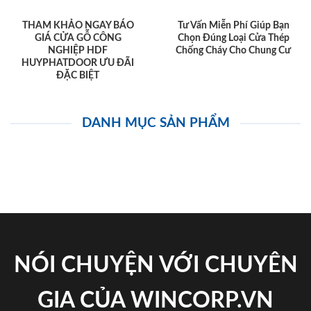
THAM KHẢO NGAY BÁO
Tư Vấn Miễn Phí Giúp Bạn
GIÁ CỬA GỖ CÔNG
Chọn Đúng Loại Cửa Thép
NGHIỆP HDF
Chống Cháy Cho Chung Cư
HUYPHATDOOR ƯU ĐÃI
ĐẶC BIỆT
DANH MỤC SẢN PHẨM
NÓI CHUYỆN VỚI CHUYÊN
GIA CỦA WINCORP.VN