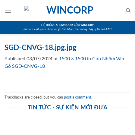
Skip
to
content
HỆ THỐNG SHOWROOM CỬA WINCORP
Nhà sản xuất, phân phối Cửa gỗ, Cửa Nhựa, Cửa chống cháy uy tín tại HCM !
SGD-CNVG-18.jpg.jpg
Published
03/07/2024
at
1500 × 1500
in
Cửa Nhôm Vân
Gỗ SGD-CNVG-18
Trackbacks are closed, but you can
post a comment
.
TIN TỨC - SỰ KIỆN MỚI ĐƯA