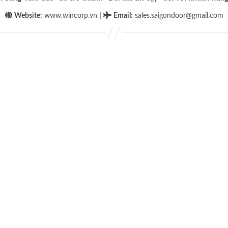
|
Website:
www.wincorp.vn
Email
:
sales.saigondoor@gmail.com