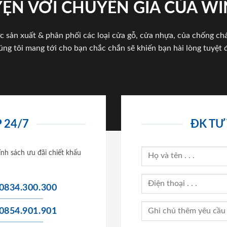
ỆN VỚI CHUYÊN GIA CỦA W
c sản xuất & phân phối các loại cửa gỗ, cửa nhựa, của chống c
úng tôi mang tới cho bạn chắc chắn sẽ khiến bạn hài lòng tuyệt đ
 24/7
ĐK TƯ
ính sách ưu đãi chiết khấu
0834.300.300
0854.901.901