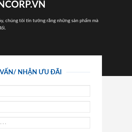
INCORP.VN
háy, chúng tôi tin tưởng rằng những sản phẩm mà
ối.
 VẤN/ NHẬN ƯU ĐÃI