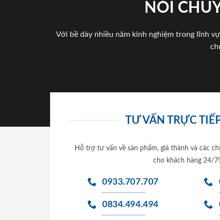
NÓI CHUY
Với bề dày nhiều năm kinh nghiệm trong lĩnh vự
ch
TƯ VẤN TRỰC TIẾP
Hỗ trợ tư vấn về sản phẩm, giá thành và các ch
cho khách hàng 24/7!
0933.707.707
0834.494.494