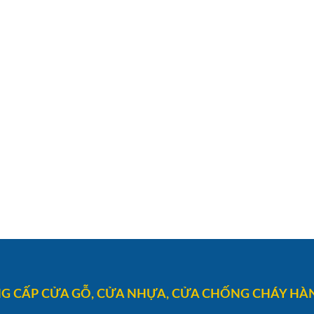
G CẤP CỬA GỖ, CỬA NHỰA, CỬA CHỐNG CHÁY HÀN