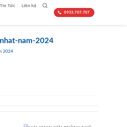
Tin Tức
Liên hệ
0933.707.707
-nhat-nam-2024
m 2024