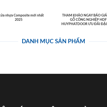
cửa nhựa Composite mới nhất
THAM KHẢO NGAY BÁO GIÁ
2025
GỖ CÔNG NGHIỆP HDF
HUYPHATDOOR ƯU ĐÃI ĐẶC
DANH MỤC SẢN PHẨM