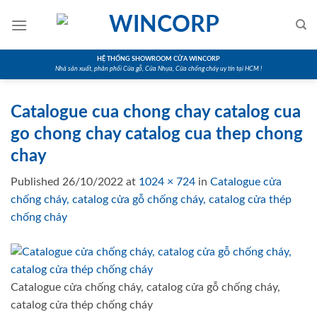
Skip
to
content
HỆ THỐNG SHOWROOM CỬA WINCORP
Nhà sản xuất, phân phối Cửa gỗ, Cửa Nhựa, Cửa chống cháy uy tín tại HCM !
Catalogue cua chong chay catalog cua
go chong chay catalog cua thep chong
chay
Published
26/10/2022
at
1024 × 724
in
Catalogue cửa
chống cháy, catalog cửa gỗ chống cháy, catalog cửa thép
chống cháy
Catalogue cửa chống cháy, catalog cửa gỗ chống cháy,
catalog cửa thép chống cháy