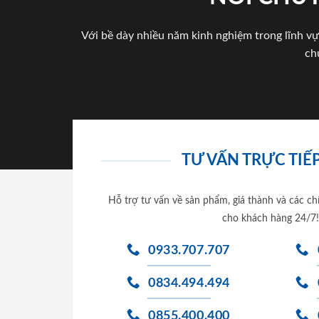
Với bề dày nhiều năm kinh nghiệm trong lĩnh vự
ch
TƯ VẤN TRỰC TIẾP
Hỗ trợ tư vấn về sản phẩm, giá thành và các ch
cho khách hàng 24/7!
0933.707.707
0834.494.494
0855.400.400