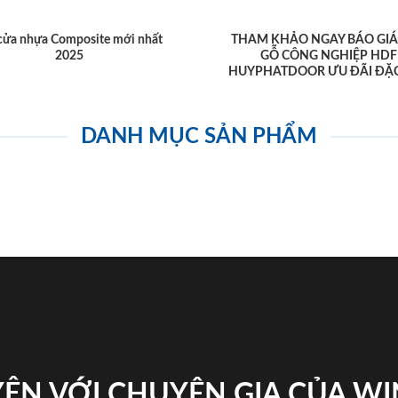
cửa nhựa Composite mới nhất
THAM KHẢO NGAY BÁO GIÁ
2025
GỖ CÔNG NGHIỆP HDF
HUYPHATDOOR ƯU ĐÃI ĐẶC
DANH MỤC SẢN PHẨM
ỆN VỚI CHUYÊN GIA CỦA W