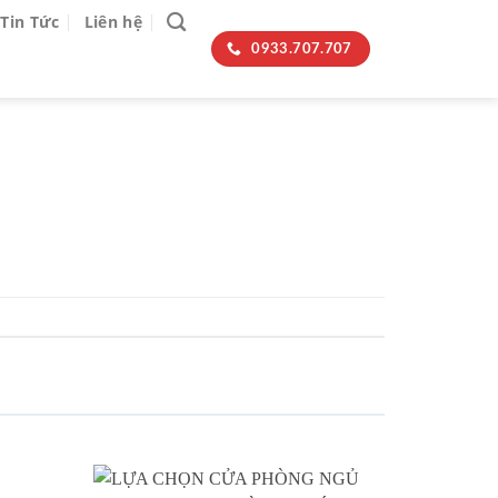
Tin Tức
Liên hệ
0933.707.707