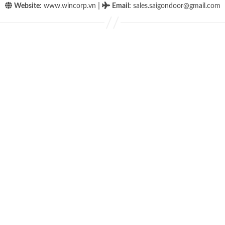
|
Website:
www.wincorp.vn
Email
:
sales.saigondoor@gmail.com