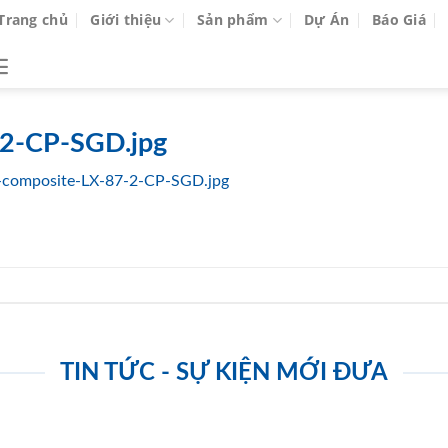
Trang chủ
Giới thiệu
Sản phẩm
Dự Án
Báo Giá
-2-CP-SGD.jpg
-composite-LX-87-2-CP-SGD.jpg
TIN TỨC - SỰ KIỆN MỚI ĐƯA