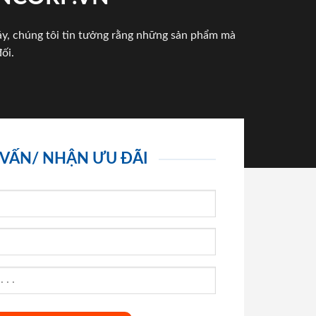
háy, chúng tôi tin tưởng rằng những sản phẩm mà
ối.
 VẤN/ NHẬN ƯU ĐÃI