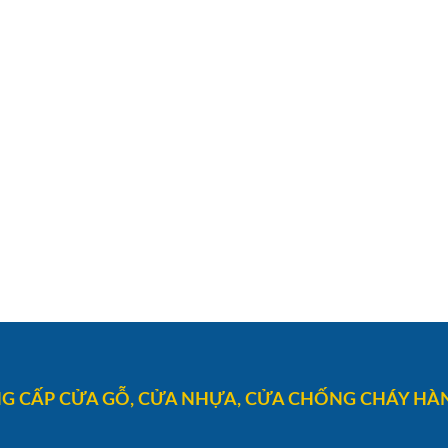
G CẤP CỬA GỖ, CỬA NHỰA, CỬA CHỐNG CHÁY HÀN