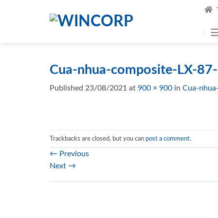
Skip
to
content
Cua-nhua-composite-LX-87
Published
23/08/2021
at
900 × 900
in
Cua-nhua
Trackbacks are closed, but you can
post a comment
.
←
Previous
Next
→