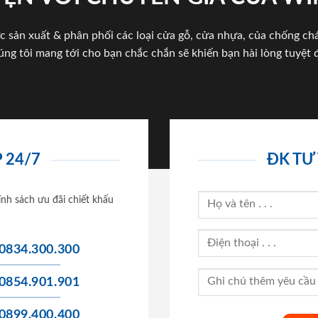
c sản xuất & phân phối các loại cửa gỗ, cửa nhựa, của chống c
úng tôi mang tới cho bạn chắc chắn sẽ khiến bạn hài lòng tuyệt đ
 24/7
ĐK TƯ
ính sách ưu đãi chiết khấu
0834.300.300
0854.901.901
0899.400.400