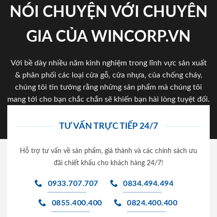
NÓI CHUYỆN VỚI CHUYÊN
GIA CỦA WINCORP.VN
Với bề dày nhiều năm kinh nghiệm trong lĩnh vực sản xuất
& phân phối các loại cửa gỗ, cửa nhựa, của chống cháy,
chúng tôi tin tưởng rằng những sản phẩm mà chúng tôi
mang tới cho bạn chắc chắn sẽ khiến bạn hài lòng tuyệt đối.
TƯ VẤN TRỰC TIẾP 24/7
Hỗ trợ tư vấn về sản phẩm, giá thành và các chính sách ưu
đãi chiết khấu cho khách hàng 24/7!
0933.707.707
0834.494.494
0855.400.400
0824.400.400