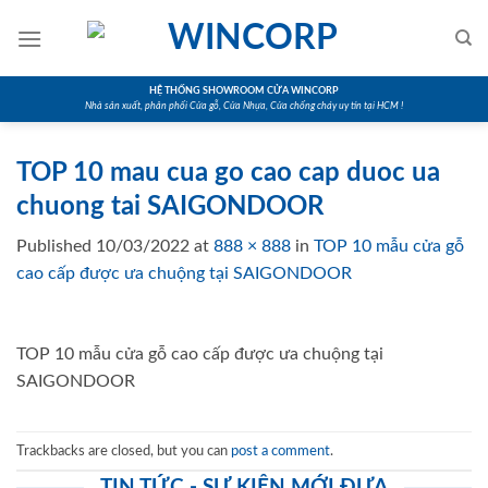
Skip
to
content
HỆ THỐNG SHOWROOM CỬA WINCORP
Nhà sản xuất, phân phối Cửa gỗ, Cửa Nhựa, Cửa chống cháy uy tín tại HCM !
TOP 10 mau cua go cao cap duoc ua
chuong tai SAIGONDOOR
Published
10/03/2022
at
888 × 888
in
TOP 10 mẫu cửa gỗ
cao cấp được ưa chuộng tại SAIGONDOOR
TOP 10 mẫu cửa gỗ cao cấp được ưa chuộng tại
SAIGONDOOR
Trackbacks are closed, but you can
post a comment
.
TIN TỨC - SỰ KIỆN MỚI ĐƯA