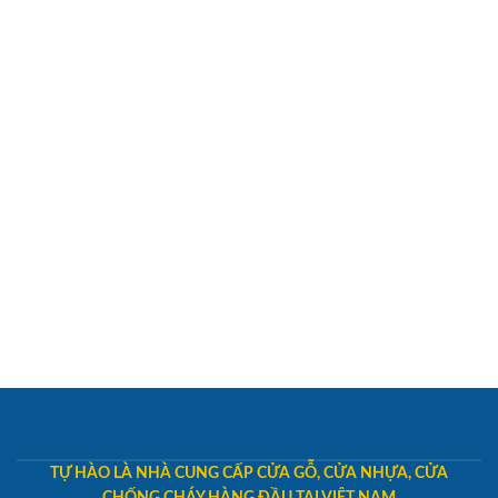
TỰ HÀO LÀ NHÀ CUNG CẤP CỬA GỖ, CỬA NHỰA, CỬA