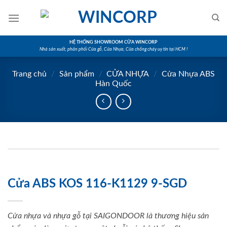
Skip
to
content
HỆ THỐNG SHOWROOM CỬA WINCORP
Nhà sản xuất, phân phối Cửa gỗ, Cửa Nhựa, Cửa chống cháy uy tín tại HCM !
Trang chủ
/
Sản phẩm
/
CỬA NHỰA
/
Cửa Nhựa ABS
Hàn Quốc
Cửa ABS KOS 116-K1129 9-SGD
Cửa nhựa và nhựa gỗ tại SAIGONDOOR là thương hiệu sản