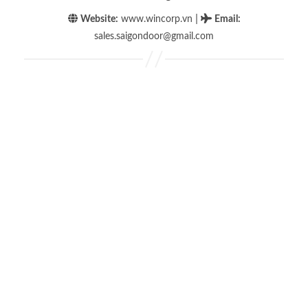
|
Website:
www.wincorp.vn
Email
:
sales.saigondoor@gmail.com