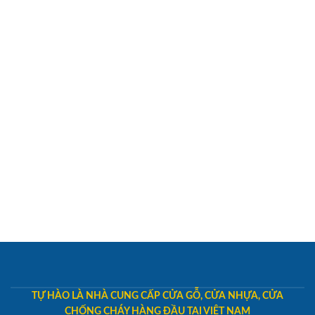
TỰ HÀO LÀ NHÀ CUNG CẤP CỬA GỖ, CỬA NHỰA, CỬA
CHỐNG CHÁY HÀNG ĐẦU TẠI VIỆT NAM