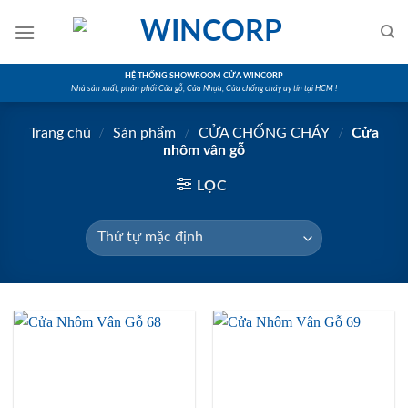
Skip
to
content
HỆ THỐNG SHOWROOM CỬA WINCORP
Nhà sản xuất, phân phối Cửa gỗ, Cửa Nhựa, Cửa chống cháy uy tín tại HCM !
Trang chủ
/
Sản phẩm
/
CỬA CHỐNG CHÁY
/
Cửa
nhôm vân gỗ
LỌC