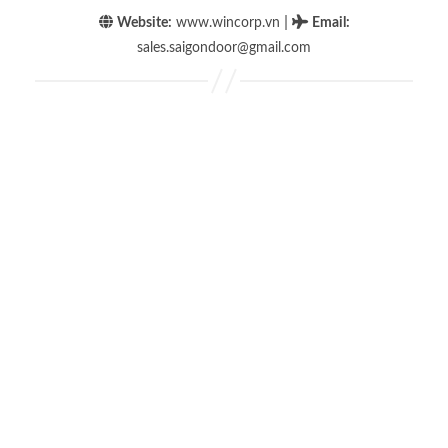
|
Website:
www.wincorp.vn
Email
:
sales.saigondoor@gmail.com