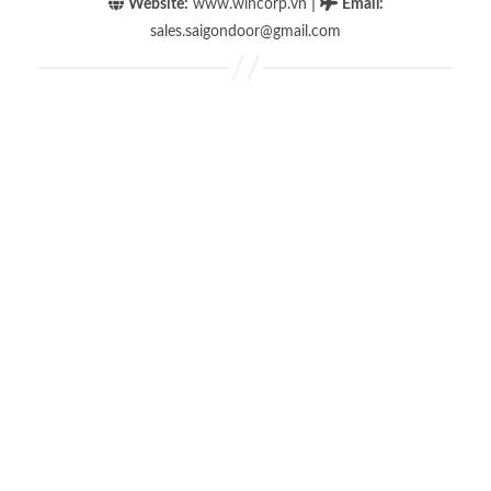
|
Website:
www.wincorp.vn
Email
:
sales.saigondoor@gmail.com