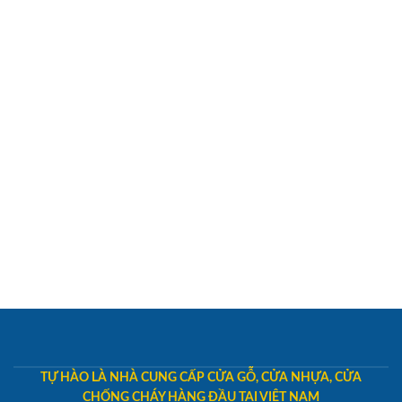
TỰ HÀO LÀ NHÀ CUNG CẤP CỬA GỖ, CỬA NHỰA, CỬA
CHỐNG CHÁY HÀNG ĐẦU TẠI VIỆT NAM