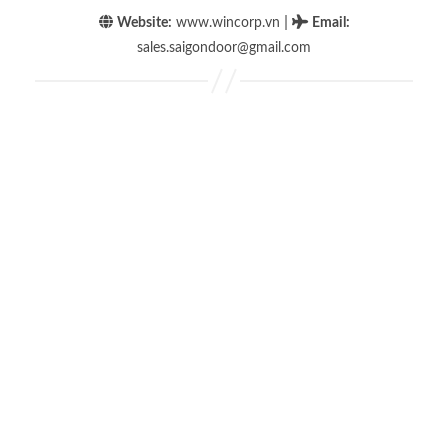
|
Website:
www.wincorp.vn
Email
:
sales.saigondoor@gmail.com