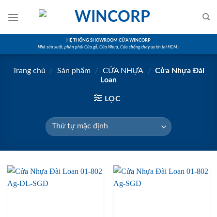
Skip
to
content
HỆ THỐNG SHOWROOM CỬA WINCORP
Nhà sản xuất, phân phối Cửa gỗ, Cửa Nhựa, Cửa chống cháy uy tín tại HCM !
Trang chủ
/
Sản phẩm
/
CỬA NHỰA
/
Cửa Nhựa Đài
Loan
LỌC