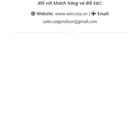
đối với khách hàng và đối tác!.
|
Website:
www.wincorp.vn
Email
:
sales.saigondoor@gmail.com