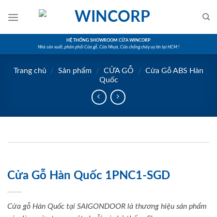
Skip
to
content
HỆ THỐNG SHOWROOM CỬA WINCORP
Nhà sản xuất, phân phối Cửa gỗ, Cửa Nhựa, Cửa chống cháy uy tín tại HCM !
Trang chủ
/
Sản phẩm
/
CỬA GỖ
/
Cửa Gỗ ABS Hàn
Quốc
Cửa Gỗ Hàn Quốc 1PNC1-SGD
Cửa gỗ Hàn Quốc tại SAIGONDOOR là thương hiệu sản phẩm