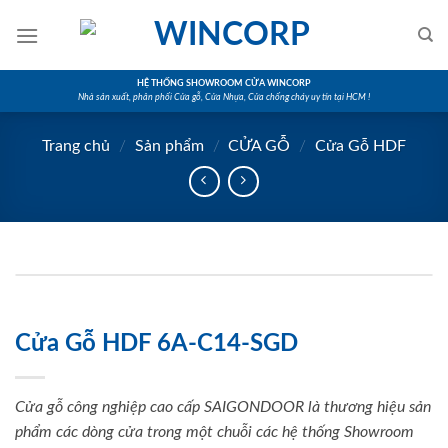
Skip
to
content
HỆ THỐNG SHOWROOM CỬA WINCORP
Nhà sản xuất, phân phối Cửa gỗ, Cửa Nhựa, Cửa chống cháy uy tín tại HCM !
Trang chủ
/
Sản phẩm
/
CỬA GỖ
/
Cửa Gỗ HDF
Cửa Gỗ HDF 6A-C14-SGD
Cửa gỗ công nghiệp cao cấp SAIGONDOOR là thương hiệu sản
phẩm các dòng cửa trong một chuỗi các hệ thống Showroom