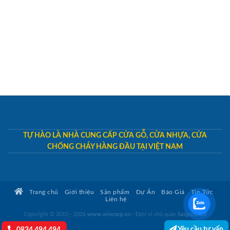
TỰ HÀO LÀ NHÀ CUNG CẤP CỬA GỖ, CỬA NHỰA, CỬA
CHỐNG CHÁY HÀNG ĐẦU TẠI VIỆT NAM
Trang chủ
Giới thiệu
Sản phẩm
Dự Án
Báo Giá
Tin Tức
Liên hệ
Copyright © 2010 - 2026
www.wincorp.vn
- Đơn vị chủ quản
SaigonDoor
Yêu cầu tư vấn
0834.494.494