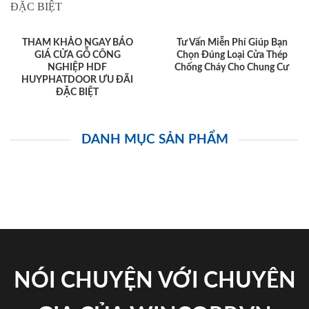
THAM KHẢO NGAY BÁO
Tư Vấn Miễn Phí Giúp Bạn
GIÁ CỬA GỖ CÔNG
Chọn Đúng Loại Cửa Thép
NGHIỆP HDF
Chống Cháy Cho Chung Cư
HUYPHATDOOR ƯU ĐÃI
ĐẶC BIỆT
DANH MỤC SẢN PHẨM
NÓI CHUYỆN VỚI CHUYÊN