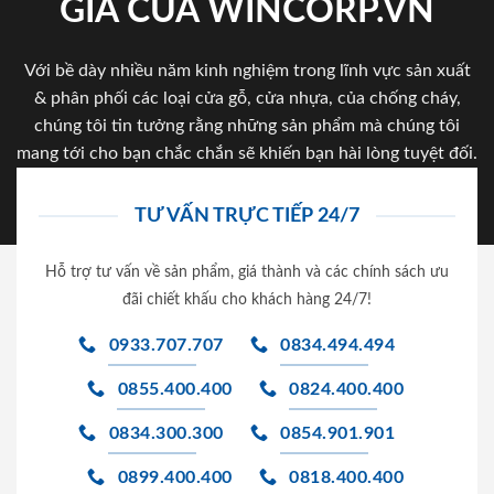
GIA CỦA WINCORP.VN
Với bề dày nhiều năm kinh nghiệm trong lĩnh vực sản xuất
& phân phối các loại cửa gỗ, cửa nhựa, của chống cháy,
chúng tôi tin tưởng rằng những sản phẩm mà chúng tôi
mang tới cho bạn chắc chắn sẽ khiến bạn hài lòng tuyệt đối.
TƯ VẤN TRỰC TIẾP 24/7
Hỗ trợ tư vấn về sản phẩm, giá thành và các chính sách ưu
đãi chiết khấu cho khách hàng 24/7!
0933.707.707
0834.494.494
0855.400.400
0824.400.400
0834.300.300
0854.901.901
0899.400.400
0818.400.400