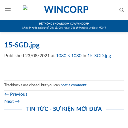
Skip
to
content
HỆ THỐNG SHOWROOM CỬA WINCORP
Nhà sản xuất, phân phối Cửa gỗ, Cửa Nhựa, Cửa chống cháy uy tín tại HCM !
15-SGD.jpg
Published
23/08/2021
at
1080 × 1080
in
15-SGD.jpg
Trackbacks are closed, but you can
post a comment
.
←
Previous
Next
→
TIN TỨC - SỰ KIỆN MỚI ĐƯA