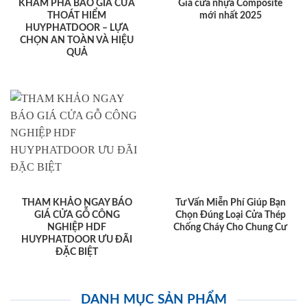
KHÁM PHÁ BÁO GIÁ CỬA
Giá cửa nhựa Composite
THOÁT HIỂM
mới nhất 2025
HUYPHATDOOR – LỰA
CHỌN AN TOÀN VÀ HIỆU
QUẢ
THAM KHẢO NGAY BÁO
Tư Vấn Miễn Phí Giúp Bạn
GIÁ CỬA GỖ CÔNG
Chọn Đúng Loại Cửa Thép
NGHIỆP HDF
Chống Cháy Cho Chung Cư
HUYPHATDOOR ƯU ĐÃI
ĐẶC BIỆT
DANH MỤC SẢN PHẨM