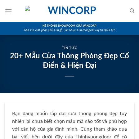
Skip
to
content
HỆ THỐNG SHOWROOM CỬA WINCORP
Nhà sản xuất, phân phối Cửa gỗ, Cửa Nhựa, Cửa chống cháy uy tín tại HCM !
TIN TỨC
20+ Mẫu Cửa Thông Phòng Đẹp Cổ
Điển & Hiện Đại
Bạn đang muốn lắp đặt cửa thông phòng đẹp tuy
nhiên lại chưa biết chọn mẫu mã nào tốt và phù hợp
với căn hộ của gia đình mình. Cùng tham khảo qua
bài viết bên dưới đây của Thinhvuongdoor để có