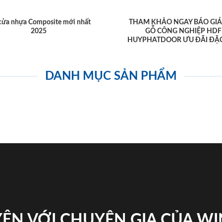
cửa nhựa Composite mới nhất
THAM KHẢO NGAY BÁO GIÁ
2025
GỖ CÔNG NGHIỆP HDF
HUYPHATDOOR ƯU ĐÃI ĐẶC
DANH MỤC SẢN PHẨM
ỆN VỚI CHUYÊN GIA CỦA W