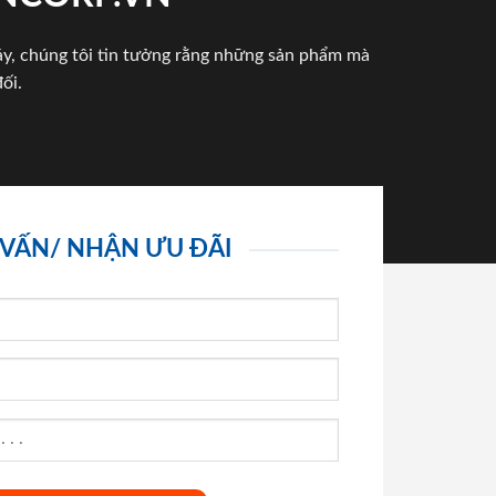
háy, chúng tôi tin tưởng rằng những sản phẩm mà
ối.
 VẤN/ NHẬN ƯU ĐÃI