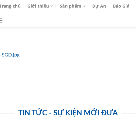
Trang chủ
Giới thiệu
Sản phẩm
Dự Án
Báo Giá
-SGD.jpg
TIN TỨC - SỰ KIỆN MỚI ĐƯA