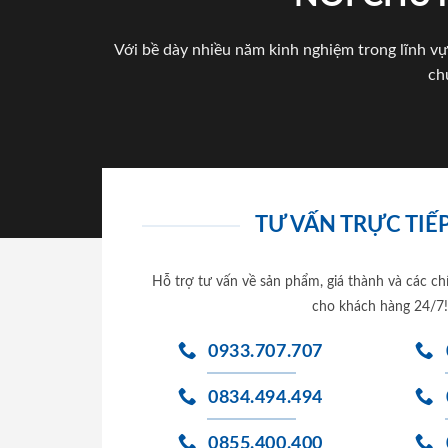
Với bề dày nhiều năm kinh nghiệm trong lĩnh vự
ch
TƯ VẤN TRỰC TIẾP
Hỗ trợ tư vấn về sản phẩm, giá thành và các ch
cho khách hàng 24/7!
0933.707.707
0834.494.494
0855.400.400