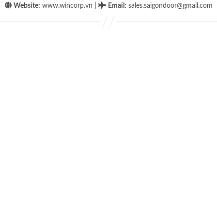
|
Website:
www.wincorp.vn
Email
:
sales.saigondoor@gmail.com