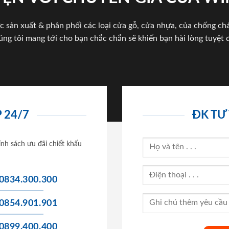
c sản xuất & phân phối các loại cửa gỗ, cửa nhựa, của chống c
úng tôi mang tới cho bạn chắc chắn sẽ khiến bạn hài lòng tuyệt đ
 24/7
ĐK TƯ
ính sách ưu đãi chiết khấu
0834.300.300
0854.901.901
0899.400.400