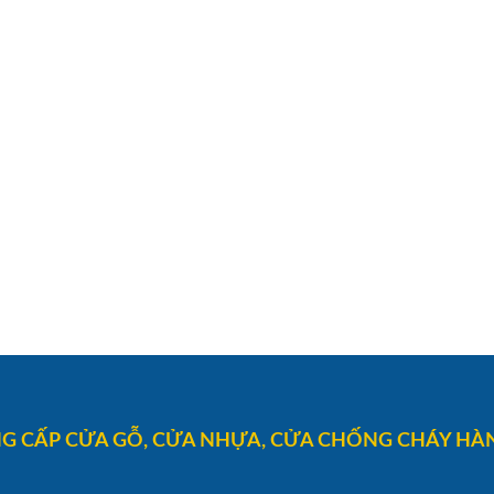
G CẤP CỬA GỖ, CỬA NHỰA, CỬA CHỐNG CHÁY HÀN