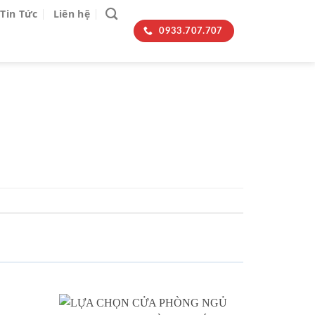
Tin Tức
Liên hệ
0933.707.707