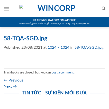
Skip
to
content
HỆ THỐNG SHOWROOM CỬA WINCORP
Nhà sản xuất, phân phối Cửa gỗ, Cửa Nhựa, Cửa chống cháy uy tín tại HCM !
58-TQA-SGD.jpg
Published
23/08/2021
at
1024 × 1024
in
58-TQA-SGD.jpg
Trackbacks are closed, but you can
post a comment
.
←
Previous
Next
→
TIN TỨC - SỰ KIỆN MỚI ĐƯA