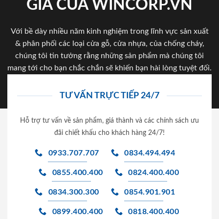
GIA CỦA WINCORP.VN
Với bề dày nhiều năm kinh nghiệm trong lĩnh vực sản xuất
& phân phối các loại cửa gỗ, cửa nhựa, của chống cháy,
chúng tôi tin tưởng rằng những sản phẩm mà chúng tôi
mang tới cho bạn chắc chắn sẽ khiến bạn hài lòng tuyệt đối.
TƯ VẤN TRỰC TIẾP 24/7
Hỗ trợ tư vấn về sản phẩm, giá thành và các chính sách ưu
đãi chiết khấu cho khách hàng 24/7!
0933.707.707
0834.494.494
0855.400.400
0824.400.400
0834.300.300
0854.901.901
0899.400.400
0818.400.400