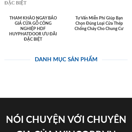
THAM KHẢO NGAY BÁO
Tư Vấn Miễn Phí Giúp Bạn
GIÁ CỬA GỖ CÔNG
Chọn Đúng Loại Cửa Thép
NGHIỆP HDF
Chống Cháy Cho Chung Cư
HUYPHATDOOR ƯU ĐÃI
ĐẶC BIỆT
DANH MỤC SẢN PHẨM
NÓI CHUYỆN VỚI CHUYÊN