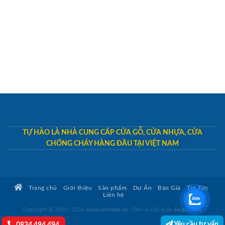
TỰ HÀO LÀ NHÀ CUNG CẤP CỬA GỖ, CỬA NHỰA, CỬA
CHỐNG CHÁY HÀNG ĐẦU TẠI VIỆT NAM
Trang chủ
Giới thiệu
Sản phẩm
Dự Án
Báo Giá
Tin Tức
Liên hệ
Copyright © 2010 - 2026
www.wincorp.vn
- Đơn vị chủ quản
SaigonDoor
Yêu cầu tư vấn
0834.494.494