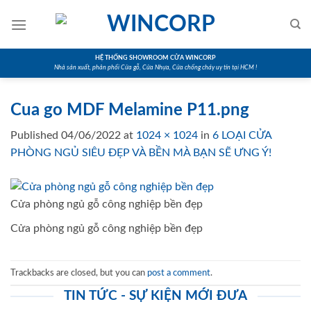
Skip
to
content
HỆ THỐNG SHOWROOM CỬA WINCORP
Nhà sản xuất, phân phối Cửa gỗ, Cửa Nhựa, Cửa chống cháy uy tín tại HCM !
Cua go MDF Melamine P11.png
Published
04/06/2022
at
1024 × 1024
in
6 LOẠI CỬA
PHÒNG NGỦ SIÊU ĐẸP VÀ BỀN MÀ BẠN SẼ ƯNG Ý!
Cửa phòng ngủ gỗ công nghiệp bền đẹp
Cửa phòng ngủ gỗ công nghiệp bền đẹp
Trackbacks are closed, but you can
post a comment
.
TIN TỨC - SỰ KIỆN MỚI ĐƯA