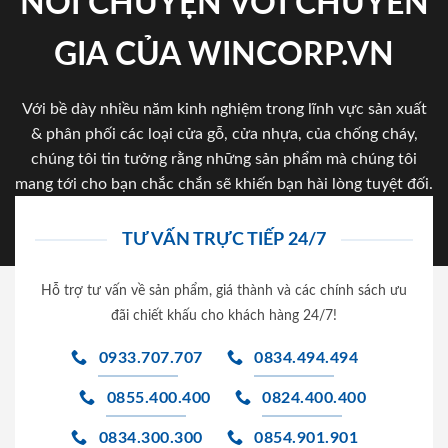
NÓI CHUYỆN VỚI CHUYÊN
GIA CỦA WINCORP.VN
Với bề dày nhiều năm kinh nghiệm trong lĩnh vực sản xuất
& phân phối các loại cửa gỗ, cửa nhựa, của chống cháy,
chúng tôi tin tưởng rằng những sản phẩm mà chúng tôi
mang tới cho bạn chắc chắn sẽ khiến bạn hài lòng tuyệt đối.
TƯ VẤN TRỰC TIẾP 24/7
Hỗ trợ tư vấn về sản phẩm, giá thành và các chính sách ưu
đãi chiết khấu cho khách hàng 24/7!
0933.707.707
0834.494.494
0855.400.400
0824.400.400
0834.300.300
0854.901.901