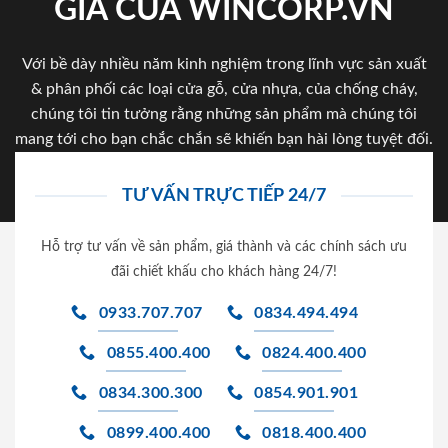
GIA CỦA WINCORP.VN
Với bề dày nhiều năm kinh nghiệm trong lĩnh vực sản xuất
& phân phối các loại cửa gỗ, cửa nhựa, của chống cháy,
chúng tôi tin tưởng rằng những sản phẩm mà chúng tôi
mang tới cho bạn chắc chắn sẽ khiến bạn hài lòng tuyệt đối.
TƯ VẤN TRỰC TIẾP 24/7
Hỗ trợ tư vấn về sản phẩm, giá thành và các chính sách ưu
đãi chiết khấu cho khách hàng 24/7!
0933.707.707
0834.494.494
0855.400.400
0824.400.400
0834.300.300
0854.901.901
0899.400.400
0818.400.400