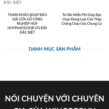
THAM KHẢO NGAY BÁO
Tư Vấn Miễn Phí Giúp Bạn
GIÁ CỬA GỖ CÔNG
Chọn Đúng Loại Cửa Thép
NGHIỆP HDF
Chống Cháy Cho Chung Cư
HUYPHATDOOR ƯU ĐÃI
ĐẶC BIỆT
DANH MỤC SẢN PHẨM
NÓI CHUYỆN VỚI CHUYÊN