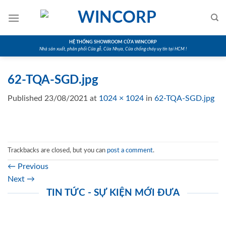
Skip
to
content
HỆ THỐNG SHOWROOM CỬA WINCORP
Nhà sản xuất, phân phối Cửa gỗ, Cửa Nhựa, Cửa chống cháy uy tín tại HCM !
62-TQA-SGD.jpg
Published
23/08/2021
at
1024 × 1024
in
62-TQA-SGD.jpg
Trackbacks are closed, but you can
post a comment
.
←
Previous
Next
→
TIN TỨC - SỰ KIỆN MỚI ĐƯA