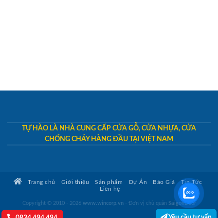
TỰ HÀO LÀ NHÀ CUNG CẤP CỬA GỖ, CỬA NHỰA, CỬA
CHỐNG CHÁY HÀNG ĐẦU TẠI VIỆT NAM
Trang chủ
Giới thiệu
Sản phẩm
Dự Án
Báo Giá
Tin Tức
Liên hệ
Copyright © 2010 - 2026
www.wincorp.vn
- Đơn vị chủ quản
SaigonDoor
Yêu cầu tư vấn
0834.494.494