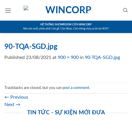
Skip
to
content
HỆ THỐNG SHOWROOM CỬA WINCORP
Nhà sản xuất, phân phối Cửa gỗ, Cửa Nhựa, Cửa chống cháy uy tín tại HCM !
90-TQA-SGD.jpg
Published
23/08/2021
at
900 × 900
in
90-TQA-SGD.jpg
Trackbacks are closed, but you can
post a comment
.
←
Previous
Next
→
TIN TỨC - SỰ KIỆN MỚI ĐƯA