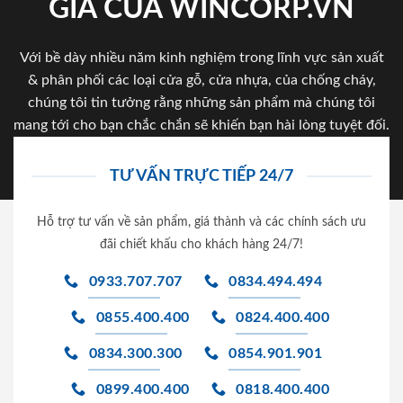
GIA CỦA WINCORP.VN
Với bề dày nhiều năm kinh nghiệm trong lĩnh vực sản xuất
& phân phối các loại cửa gỗ, cửa nhựa, của chống cháy,
chúng tôi tin tưởng rằng những sản phẩm mà chúng tôi
mang tới cho bạn chắc chắn sẽ khiến bạn hài lòng tuyệt đối.
TƯ VẤN TRỰC TIẾP 24/7
Hỗ trợ tư vấn về sản phẩm, giá thành và các chính sách ưu
đãi chiết khấu cho khách hàng 24/7!
0933.707.707
0834.494.494
0855.400.400
0824.400.400
0834.300.300
0854.901.901
0899.400.400
0818.400.400