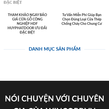
THAM KHẢO NGAY BÁO
Tư Vấn Miễn Phí Giúp Bạn
GIÁ CỬA GỖ CÔNG
Chọn Đúng Loại Cửa Thép
NGHIỆP HDF
Chống Cháy Cho Chung Cư
HUYPHATDOOR ƯU ĐÃI
ĐẶC BIỆT
DANH MỤC SẢN PHẨM
NÓI CHUYỆN VỚI CHUYÊN