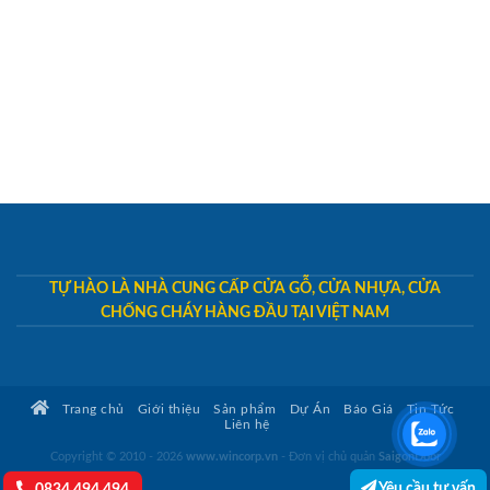
TỰ HÀO LÀ NHÀ CUNG CẤP CỬA GỖ, CỬA NHỰA, CỬA
CHỐNG CHÁY HÀNG ĐẦU TẠI VIỆT NAM
Trang chủ
Giới thiệu
Sản phẩm
Dự Án
Báo Giá
Tin Tức
Liên hệ
Copyright © 2010 - 2026
www.wincorp.vn
- Đơn vị chủ quản
SaigonDoor
Yêu cầu tư vấn
0834.494.494