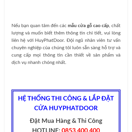
KHÁM PHÁ BÁO GIÁ CỬA
Giá cửa nhựa Composite
THOÁT HIỂM
mới nhất 2025
HUYPHATDOOR – LỰA
CHỌN AN TOÀN VÀ HIỆU
QUẢ