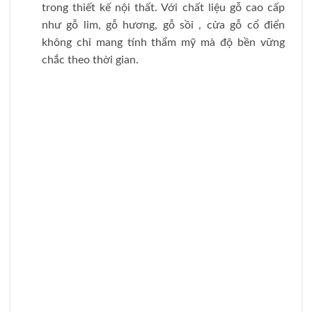
Mời quý khách hàng truy cập WEB:
https://huyphatdoor.com
/ hoặc
Fanpage
HuyPhatDoor
This entry was posted in
Tin Tức
and tagged
báo giá cửa gỗ cao cấp
,
báo giá cửa gỗ giá rẻ
,
Cửa gỗ cao cấp
,
cửa gỗ công nghiệp
,
cửa gỗ
đẹp
,
Cửa gỗ giá rẻ
,
thi công cửa gỗ
.
TIN TỨC - SỰ KIỆN MỚI ĐƯA