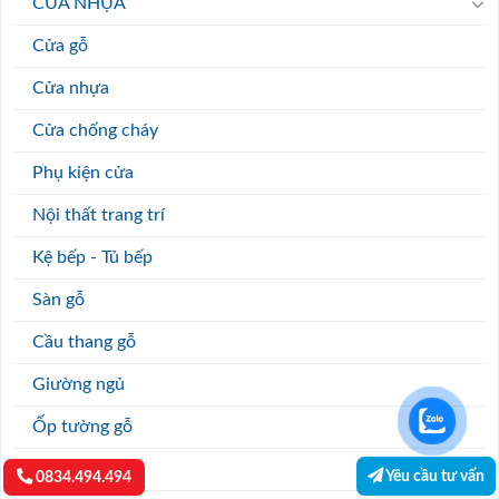
NÓI CHUYỆN VỚI CHUYÊN
GIA CỦA WINCORP.VN
Với bề dày nhiều năm kinh nghiệm trong lĩnh vực sản xuất
& phân phối các loại cửa gỗ, cửa nhựa, của chống cháy,
chúng tôi tin tưởng rằng những sản phẩm mà chúng tôi
mang tới cho bạn chắc chắn sẽ khiến bạn hài lòng tuyệt đối.
TƯ VẤN TRỰC TIẾP 24/7
Hỗ trợ tư vấn về sản phẩm, giá thành và các chính sách ưu
đãi chiết khấu cho khách hàng 24/7!
0933.707.707
0834.494.494
Yêu cầu tư vấn
0834.494.494