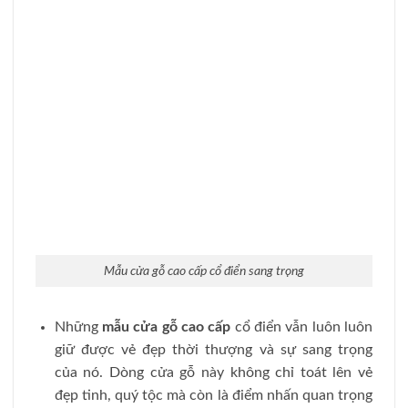
Nếu bạn quan tâm đến các
mẫu cửa gỗ cao cấp
, chất
lượng và muốn biết thêm thông tin chi tiết, vui lòng
liên hệ với HuyPhatDoor. Đội ngũ nhân viên tư vấn
chuyên nghiệp của chúng tôi luôn sẵn sàng hỗ trợ và
cung cấp mọi thông tin cần thiết về sản phẩm và
dịch vụ nhanh chóng nhất.
HỆ THỐNG THI CÔNG & LẮP ĐẶT
CỬA HUYPHATDOOR
Đặt Mua Hàng & Thi Công
HOTLINE:
0853.400.400