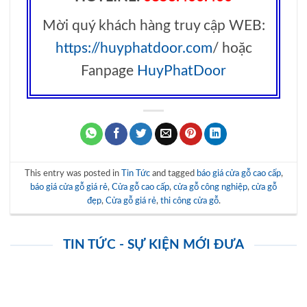
THAM KHẢO NGAY BÁO
Tư Vấn Miễn Phí Giúp Bạn
GIÁ CỬA GỖ CÔNG
Chọn Đúng Loại Cửa Thép
NGHIỆP HDF
Chống Cháy Cho Chung Cư
HUYPHATDOOR ƯU ĐÃI
ĐẶC BIỆT
DANH MỤC SẢN PHẨM
Danh mục sản phẩm
CỬA GỖ
NỘI THẤT
CỬA CHỐNG CHÁY
CỬA NHỰA