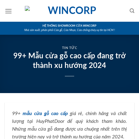
Skip
to
content
HỆ THỐNG SHOWROOM CỬA WINCORP
Nhà sản xuất, phân phối Cửa gỗ, Cửa Nhựa, Cửa chống cháy uy tín tại HCM !
TIN TỨC
99+ Mẫu cửa gỗ cao cấp đang trở
thành xu hướng 2024
99+
mẫu cửa gỗ cao cấp
giá rẻ, chính hãng và chất
lượng tại HuyPhatDoor để quý khách tham khảo.
Những mẫu cửa gỗ đang được ưa chuộng nhất trên thị
trường hiện nay và trở thành xu hướng của năm 2024.