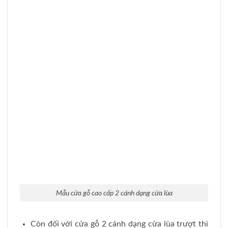
như gỗ lim, gỗ hương, gỗ sồi , cửa gỗ cổ điển
không chỉ mang tính thẩm mỹ mà độ bền vững
chắc theo thời gian.