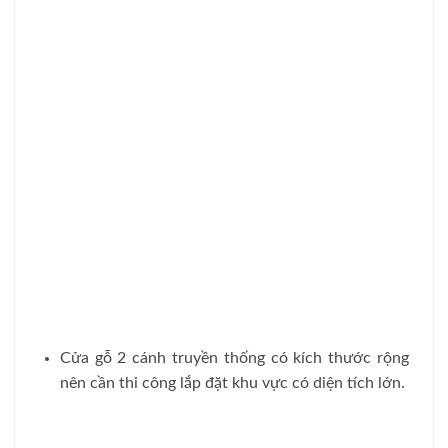
>>> Xem thêm:
Cửa Nhựa Giả Gỗ 2
Cánh – Lựa Chọn Tuyệt Vời Cho Ngôi
Nhà Hiện Đại
4. Mẫu cửa gỗ cổ điển cao cấp
Mẫu cửa gỗ cao cấp cổ điển sang trọng
Những
mẫu cửa gỗ cao cấp
cổ điển vẫn luôn luôn
giữ được vẻ đẹp thời thượng và sự sang trọng
của nó. Dòng cửa gỗ này không chỉ toát lên vẻ
đẹp tinh, quý tộc mà còn là điểm nhấn quan trọng
trong thiết kế nội thất. Với chất liệu gỗ cao cấp