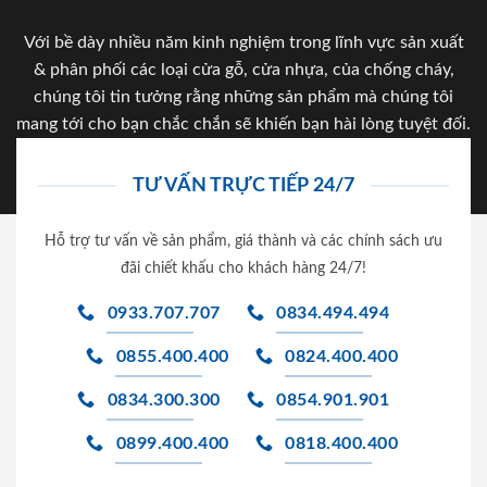
Với bề dày nhiều năm kinh nghiệm trong lĩnh vực sản xuất
& phân phối các loại cửa gỗ, cửa nhựa, của chống cháy,
chúng tôi tin tưởng rằng những sản phẩm mà chúng tôi
mang tới cho bạn chắc chắn sẽ khiến bạn hài lòng tuyệt đối.
TƯ VẤN TRỰC TIẾP 24/7
Hỗ trợ tư vấn về sản phẩm, giá thành và các chính sách ưu
đãi chiết khấu cho khách hàng 24/7!
0933.707.707
0834.494.494
0855.400.400
0824.400.400
0834.300.300
0854.901.901
0899.400.400
0818.400.400