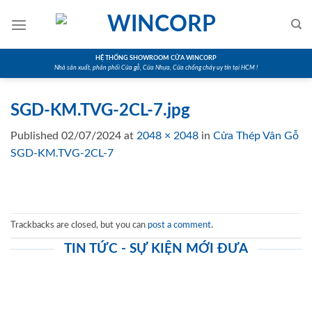
Skip
to
content
HỆ THỐNG SHOWROOM CỬA WINCORP
Nhà sản xuất, phân phối Cửa gỗ, Cửa Nhựa, Cửa chống cháy uy tín tại HCM !
SGD-KM.TVG-2CL-7.jpg
Published
02/07/2024
at
2048 × 2048
in
Cửa Thép Vân Gỗ
SGD-KM.TVG-2CL-7
Trackbacks are closed, but you can
post a comment
.
TIN TỨC - SỰ KIỆN MỚI ĐƯA