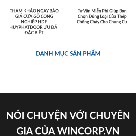
THAM KHẢO NGAY BÁO
Tư Vấn Miễn Phí Giúp Bạn
GIÁ CỬA GỖ CÔNG
Chọn Đúng Loại Cửa Thép
NGHIỆP HDF
Chống Cháy Cho Chung Cư
HUYPHATDOOR ƯU ĐÃI
ĐẶC BIỆT
DANH MỤC SẢN PHẨM
NÓI CHUYỆN VỚI CHUYÊN
GIA CỦA WINCORP.VN