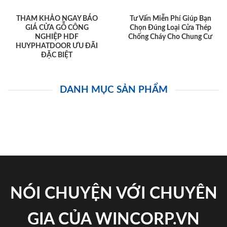
THAM KHẢO NGAY BÁO
Tư Vấn Miễn Phí Giúp Bạn
GIÁ CỬA GỖ CÔNG
Chọn Đúng Loại Cửa Thép
NGHIỆP HDF
Chống Cháy Cho Chung Cư
HUYPHATDOOR ƯU ĐÃI
ĐẶC BIỆT
DANH MỤC SẢN PHẨM
NÓI CHUYỆN VỚI CHUYÊN
GIA CỦA WINCORP.VN