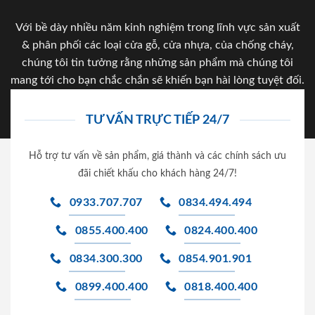
Với bề dày nhiều năm kinh nghiệm trong lĩnh vực sản xuất
& phân phối các loại cửa gỗ, cửa nhựa, của chống cháy,
chúng tôi tin tưởng rằng những sản phẩm mà chúng tôi
mang tới cho bạn chắc chắn sẽ khiến bạn hài lòng tuyệt đối.
TƯ VẤN TRỰC TIẾP 24/7
Hỗ trợ tư vấn về sản phẩm, giá thành và các chính sách ưu
đãi chiết khấu cho khách hàng 24/7!
0933.707.707
0834.494.494
0855.400.400
0824.400.400
0834.300.300
0854.901.901
0899.400.400
0818.400.400