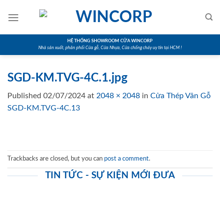
Skip
to
content
HỆ THỐNG SHOWROOM CỬA WINCORP
Nhà sản xuất, phân phối Cửa gỗ, Cửa Nhựa, Cửa chống cháy uy tín tại HCM !
SGD-KM.TVG-4C.1.jpg
Published
02/07/2024
at
2048 × 2048
in
Cửa Thép Vân Gỗ
SGD-KM.TVG-4C.13
Trackbacks are closed, but you can
post a comment
.
TIN TỨC - SỰ KIỆN MỚI ĐƯA