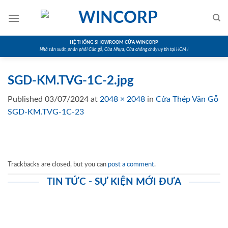
Skip
to
content
HỆ THỐNG SHOWROOM CỬA WINCORP
Nhà sản xuất, phân phối Cửa gỗ, Cửa Nhựa, Cửa chống cháy uy tín tại HCM !
SGD-KM.TVG-1C-2.jpg
Published
03/07/2024
at
2048 × 2048
in
Cửa Thép Vân Gỗ
SGD-KM.TVG-1C-23
Trackbacks are closed, but you can
post a comment
.
TIN TỨC - SỰ KIỆN MỚI ĐƯA