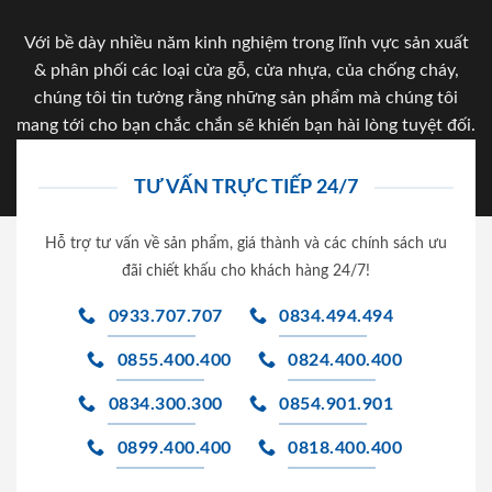
Với bề dày nhiều năm kinh nghiệm trong lĩnh vực sản xuất
& phân phối các loại cửa gỗ, cửa nhựa, của chống cháy,
chúng tôi tin tưởng rằng những sản phẩm mà chúng tôi
mang tới cho bạn chắc chắn sẽ khiến bạn hài lòng tuyệt đối.
TƯ VẤN TRỰC TIẾP 24/7
Hỗ trợ tư vấn về sản phẩm, giá thành và các chính sách ưu
đãi chiết khấu cho khách hàng 24/7!
0933.707.707
0834.494.494
0855.400.400
0824.400.400
0834.300.300
0854.901.901
0899.400.400
0818.400.400