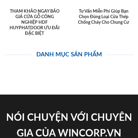
THAM KHẢO NGAY BÁO
Tư Vấn Miễn Phí Giúp Bạn
GIÁ CỬA GỖ CÔNG
Chọn Đúng Loại Cửa Thép
NGHIỆP HDF
Chống Cháy Cho Chung Cư
HUYPHATDOOR ƯU ĐÃI
ĐẶC BIỆT
DANH MỤC SẢN PHẨM
NÓI CHUYỆN VỚI CHUYÊN
GIA CỦA WINCORP.VN