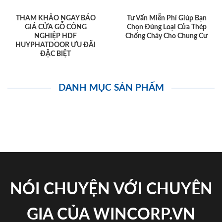
THAM KHẢO NGAY BÁO
Tư Vấn Miễn Phí Giúp Bạn
GIÁ CỬA GỖ CÔNG
Chọn Đúng Loại Cửa Thép
NGHIỆP HDF
Chống Cháy Cho Chung Cư
HUYPHATDOOR ƯU ĐÃI
ĐẶC BIỆT
DANH MỤC SẢN PHẨM
NÓI CHUYỆN VỚI CHUYÊN
GIA CỦA WINCORP.VN