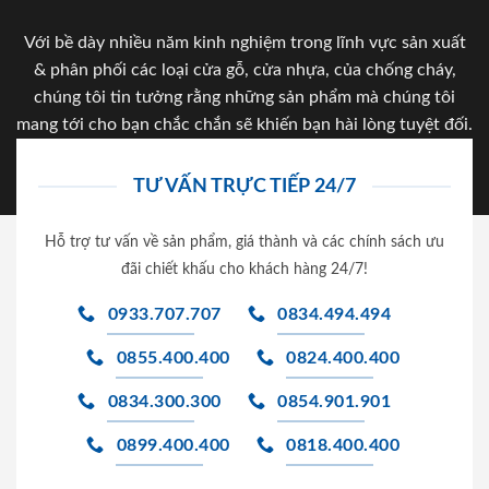
Với bề dày nhiều năm kinh nghiệm trong lĩnh vực sản xuất
& phân phối các loại cửa gỗ, cửa nhựa, của chống cháy,
chúng tôi tin tưởng rằng những sản phẩm mà chúng tôi
mang tới cho bạn chắc chắn sẽ khiến bạn hài lòng tuyệt đối.
TƯ VẤN TRỰC TIẾP 24/7
Hỗ trợ tư vấn về sản phẩm, giá thành và các chính sách ưu
đãi chiết khấu cho khách hàng 24/7!
0933.707.707
0834.494.494
0855.400.400
0824.400.400
0834.300.300
0854.901.901
0899.400.400
0818.400.400