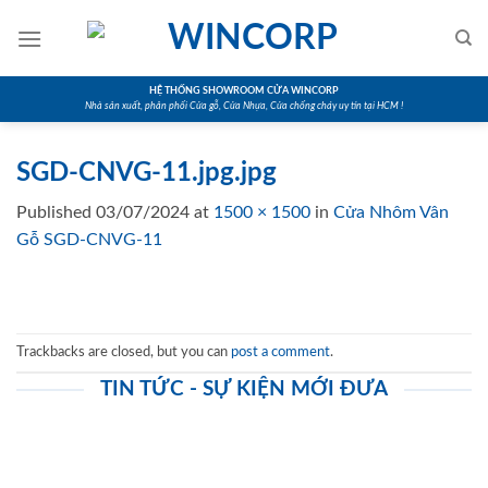
Skip
to
content
HỆ THỐNG SHOWROOM CỬA WINCORP
Nhà sản xuất, phân phối Cửa gỗ, Cửa Nhựa, Cửa chống cháy uy tín tại HCM !
SGD-CNVG-11.jpg.jpg
Published
03/07/2024
at
1500 × 1500
in
Cửa Nhôm Vân
Gỗ SGD-CNVG-11
Trackbacks are closed, but you can
post a comment
.
TIN TỨC - SỰ KIỆN MỚI ĐƯA