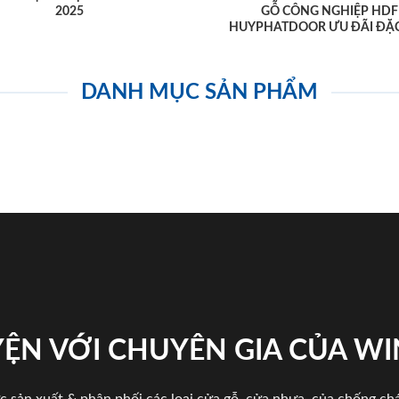
2025
GỖ CÔNG NGHIỆP HDF
HUYPHATDOOR ƯU ĐÃI ĐẶC
DANH MỤC SẢN PHẨM
ỆN VỚI CHUYÊN GIA CỦA W