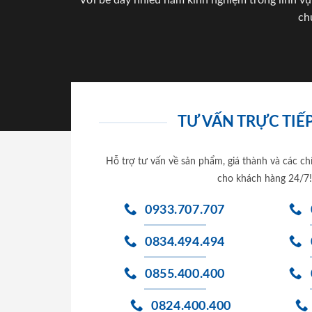
Với bề dày nhiều năm kinh nghiệm trong lĩnh vự
ch
TƯ VẤN TRỰC TIẾP
Hỗ trợ tư vấn về sản phẩm, giá thành và các ch
cho khách hàng 24/7!
0933.707.707
0834.494.494
0855.400.400
0824.400.400