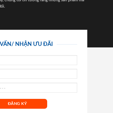
háy, chúng tôi tin tưởng rằng những sản phẩm mà
ối.
 VẤN/ NHẬN ƯU ĐÃI