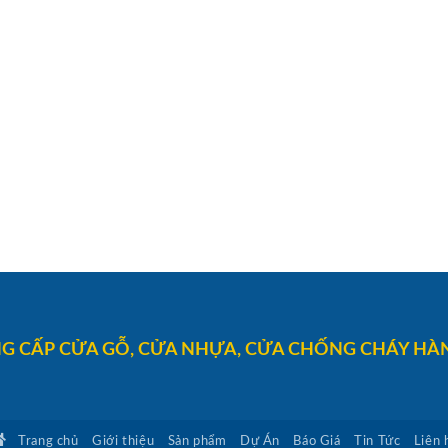
G CẤP CỬA GỖ, CỬA NHỰA, CỬA CHỐNG CHÁY HÀN
Trang chủ
Giới thiệu
Sản phẩm
Dự Án
Báo Giá
Tin Tức
Liên 