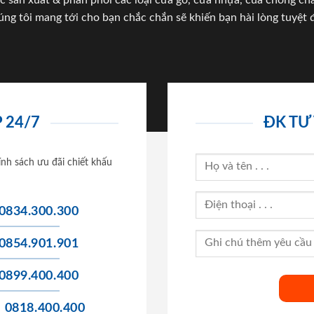
c sản xuất & phân phối các loại cửa gỗ, cửa nhựa, của chống c
úng tôi mang tới cho bạn chắc chắn sẽ khiến bạn hài lòng tuyệt đ
 24/7
ĐK TƯ
ính sách ưu đãi chiết khấu
0834.300.300
0854.901.901
0899.400.400
0818.400.400