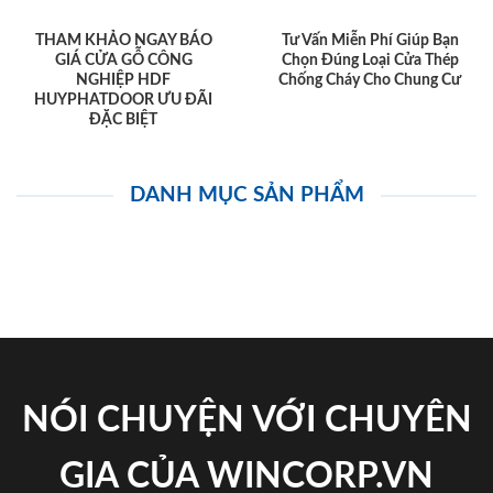
THAM KHẢO NGAY BÁO
Tư Vấn Miễn Phí Giúp Bạn
GIÁ CỬA GỖ CÔNG
Chọn Đúng Loại Cửa Thép
NGHIỆP HDF
Chống Cháy Cho Chung Cư
HUYPHATDOOR ƯU ĐÃI
ĐẶC BIỆT
DANH MỤC SẢN PHẨM
NÓI CHUYỆN VỚI CHUYÊN
GIA CỦA WINCORP.VN