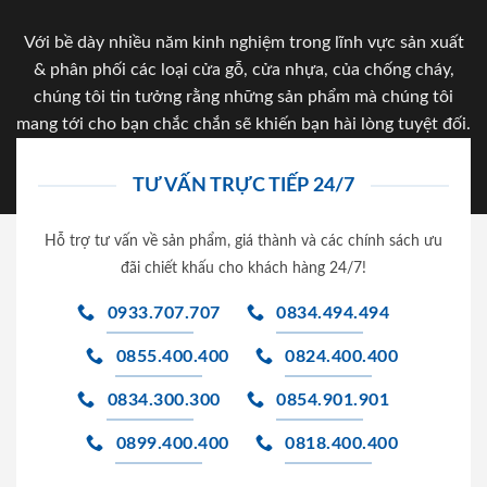
Với bề dày nhiều năm kinh nghiệm trong lĩnh vực sản xuất
& phân phối các loại cửa gỗ, cửa nhựa, của chống cháy,
chúng tôi tin tưởng rằng những sản phẩm mà chúng tôi
mang tới cho bạn chắc chắn sẽ khiến bạn hài lòng tuyệt đối.
TƯ VẤN TRỰC TIẾP 24/7
Hỗ trợ tư vấn về sản phẩm, giá thành và các chính sách ưu
đãi chiết khấu cho khách hàng 24/7!
0933.707.707
0834.494.494
0855.400.400
0824.400.400
0834.300.300
0854.901.901
0899.400.400
0818.400.400