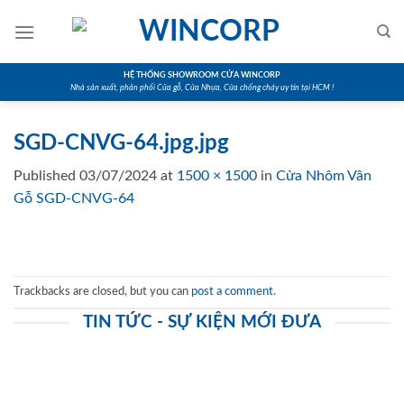
Skip
to
content
HỆ THỐNG SHOWROOM CỬA WINCORP
Nhà sản xuất, phân phối Cửa gỗ, Cửa Nhựa, Cửa chống cháy uy tín tại HCM !
SGD-CNVG-64.jpg.jpg
Published
03/07/2024
at
1500 × 1500
in
Cửa Nhôm Vân
Gỗ SGD-CNVG-64
Trackbacks are closed, but you can
post a comment
.
TIN TỨC - SỰ KIỆN MỚI ĐƯA