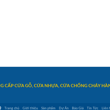
G CẤP CỬA GỖ, CỬA NHỰA, CỬA CHỐNG CHÁY HÀN
Trang chủ
Giới thiệu
Sản phẩm
Dự Án
Báo Giá
Tin Tức
Liên 