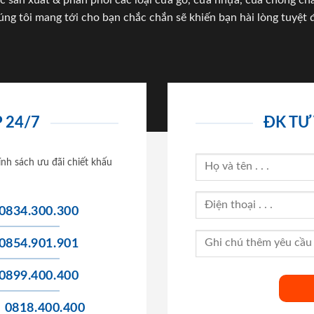
c sản xuất & phân phối các loại cửa gỗ, cửa nhựa, của chống c
úng tôi mang tới cho bạn chắc chắn sẽ khiến bạn hài lòng tuyệt đ
 24/7
ĐK TƯ
ính sách ưu đãi chiết khấu
0834.300.300
0854.901.901
0899.400.400
0818.400.400