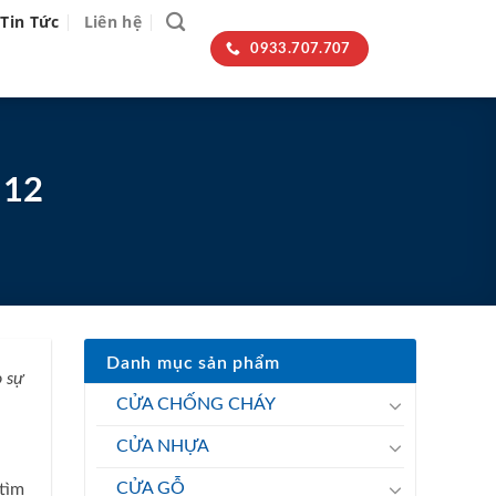
Tin Tức
Liên hệ
0933.707.707
 12
Danh mục sản phẩm
o sự
CỬA CHỐNG CHÁY
CỬA NHỰA
CỬA GỖ
tìm