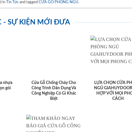
d in
Tin Tức
and tagged
CỬA GỖ PHÒNG NGỦ
.
C - SỰ KIỆN MỚI ĐƯA
ửa nhựa
Cửa Gỗ Chống Cháy Cho
LỰA CHỌN CỬA P
ọn gói
Công Trình Dân Dụng Và
NGỦ GIAHUYDOOR
Công Nghiệp Có Gì Khác
HỢP VỚI MỌI PH
Biệt
CÁCH