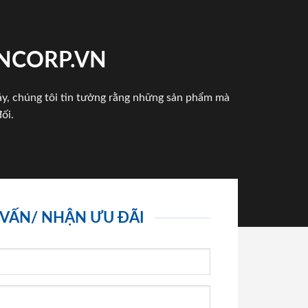
INCORP.VN
háy, chúng tôi tin tưởng rằng những sản phẩm mà
ối.
 VẤN/ NHẬN ƯU ĐÃI