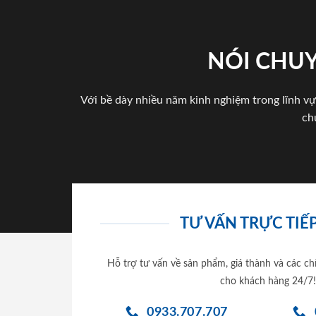
NÓI CHUY
Với bề dày nhiều năm kinh nghiệm trong lĩnh vự
ch
TƯ VẤN TRỰC TIẾP
Hỗ trợ tư vấn về sản phẩm, giá thành và các ch
cho khách hàng 24/7!
0933.707.707