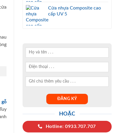
cửa
Cửa nhựa Composite cao
cấp UV 5
hau
òng
 gỗ
Tuy
HOẶC
hành
Hotline: 0933.707.707