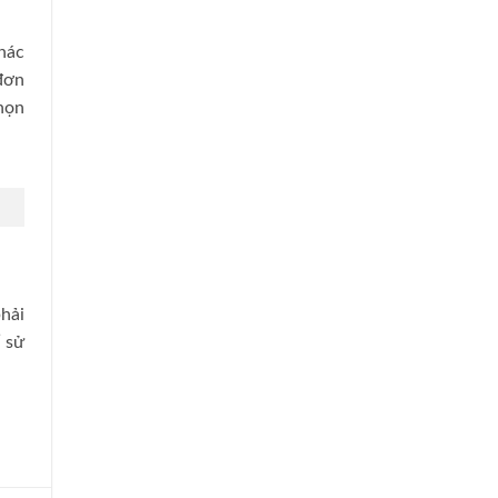
hác
 đơn
chọn
hải
 sử