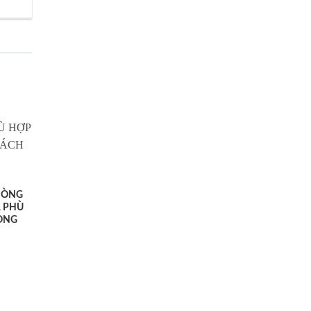
HÒNG
 PHÙ
ONG