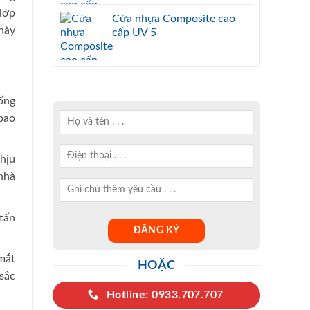
lớp
Cửa nhựa Composite cao
này
cấp UV 5
ống
bao
hịu
nhà
tấn
mắt
HOẶC
sắc
Hotline: 0933.707.707