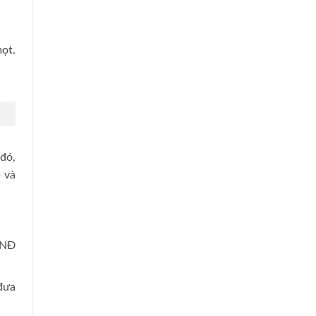
ọt.
đó,
 và
VNĐ
 đưa