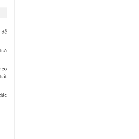
 dễ
hời
heo
thất
iác