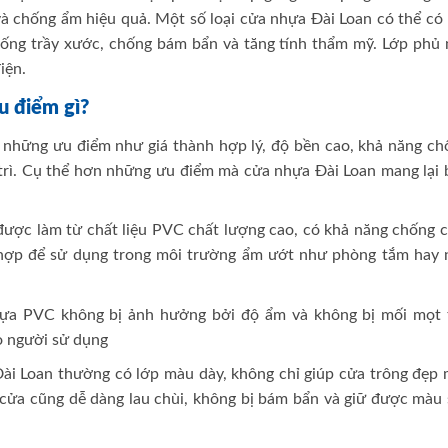
à chống ẩm hiệu quả. Một số loại cửa nhựa Đài Loan có thể có 
ng trầy xước, chống bám bẩn và tăng tính thẩm mỹ. Lớp phủ 
iện.
u điểm gì?
hững ưu điểm như giá thành hợp lý, độ bền cao, khả năng ch
 trì. Cụ thể hơn những ưu điểm mà cửa nhựa Đài Loan mang lại 
ược làm từ chất liệu PVC chất lượng cao, có khả năng chống c
 hợp để sử dụng trong môi trường ẩm ướt như phòng tắm hay 
a PVC không bị ảnh hưởng bởi độ ẩm và không bị mối mọt 
o người sử dụng
i Loan thường có lớp màu dày, không chỉ giúp cửa trông đẹp 
cửa cũng dễ dàng lau chùi, không bị bám bẩn và giữ được màu 