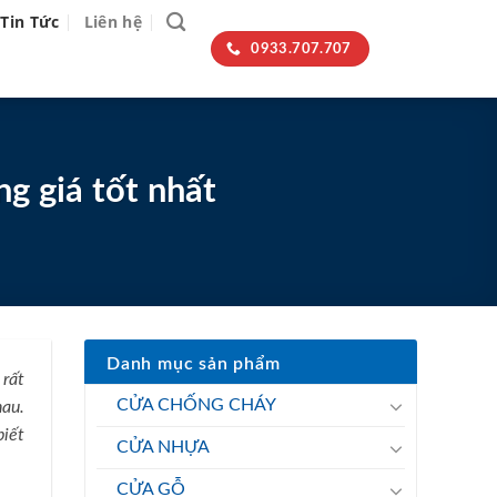
Tin Tức
Liên hệ
0933.707.707
g giá tốt nhất
Danh mục sản phẩm
 rất
CỬA CHỐNG CHÁY
hau.
biết
CỬA NHỰA
CỬA GỖ