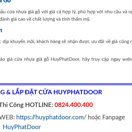
ả Gỗ
ẫu cửa nhựa giả gỗ với giá cả hợp lý, phù hợp với nhu cầu và n
ánh giá cao về chất lượng và tính thẩm mỹ.
n
ác dịp khuyến mãi, khách hàng sẽ nhận được ưu đãi về giá cũng 
 báo giá cửa nhựa giả gỗ HuyPhatDoor, hãy truy cập ngay webs
NG & LẮP ĐẶT CỬA HUYPHATDOOR
Thi Công HOTLINE:
0824.400.400
p WEB:
https://huyphatdoor.com
/ hoặc Fanpage
HuyPhatDoor