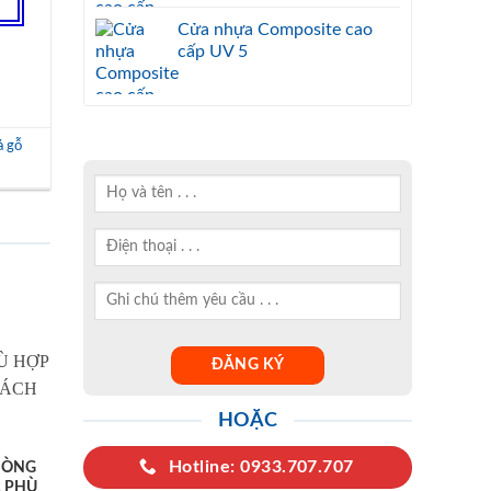
Cửa nhựa Composite cao
cấp UV 5
ả gỗ
HOẶC
Hotline: 0933.707.707
HÒNG
 PHÙ