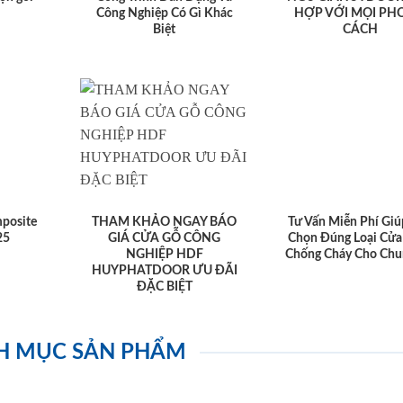
Công Nghiệp Có Gì Khác
HỢP VỚI MỌI PH
Biệt
CÁCH
posite
THAM KHẢO NGAY BÁO
Tư Vấn Miễn Phí Giú
25
GIÁ CỬA GỖ CÔNG
Chọn Đúng Loại Cửa
NGHIỆP HDF
Chống Cháy Cho Chu
HUYPHATDOOR ƯU ĐÃI
ĐẶC BIỆT
H MỤC SẢN PHẨM