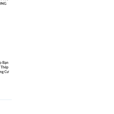
ONG
p Bạn
 Thép
ng Cư