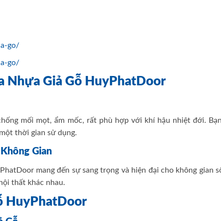
ia-go/
ia-go/
ửa Nhựa Giả Gỗ HuyPhatDoor
ống mối mọt, ẩm mốc, rất phù hợp với khí hậu nhiệt đới. Bạn
 một thời gian sử dụng.
 Không Gian
yPhatDoor mang đến sự sang trọng và hiện đại cho không gian s
nội thất khác nhau.
Gỗ HuyPhatDoor