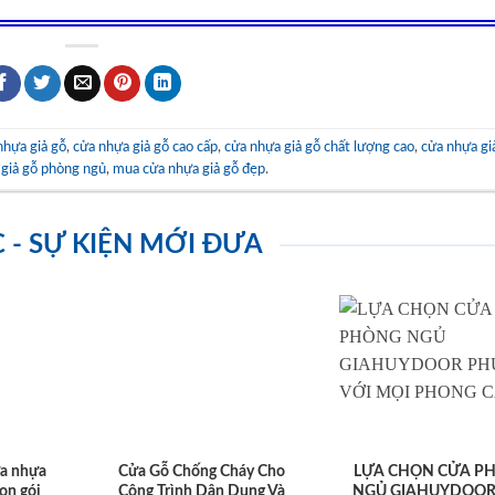
nhựa giả gỗ
,
cửa nhựa giả gỗ cao cấp
,
cửa nhựa giả gỗ chất lượng cao
,
cửa nhựa gi
 giả gỗ phòng ngủ
,
mua cửa nhựa giả gỗ đẹp
.
C - SỰ KIỆN MỚI ĐƯA
ửa nhựa
Cửa Gỗ Chống Cháy Cho
LỰA CHỌN CỬA P
ọn gói
Công Trình Dân Dụng Và
NGỦ GIAHUYDOOR