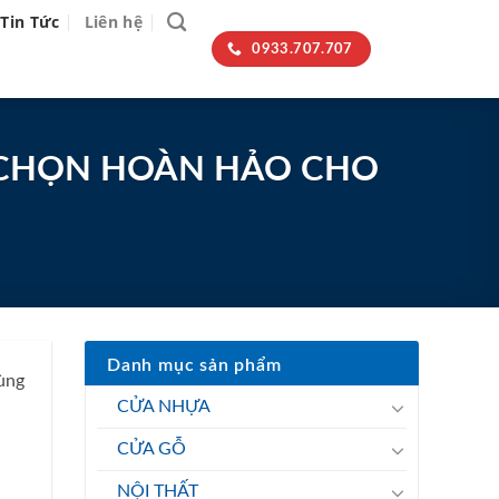
Tin Tức
Liên hệ
0933.707.707
 CHỌN HOÀN HẢO CHO
Danh mục sản phẩm
cùng
CỬA NHỰA
CỬA GỖ
NỘI THẤT