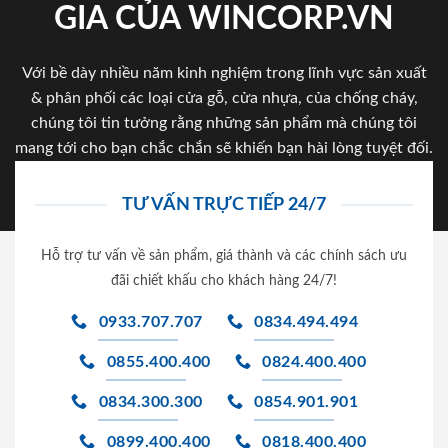
GIA CỦA WINCORP.VN
Với bề dày nhiều năm kinh nghiệm trong lĩnh vực sản xuất
& phân phối các loại cửa gỗ, cửa nhựa, của chống cháy,
chúng tôi tin tưởng rằng những sản phẩm mà chúng tôi
mang tới cho bạn chắc chắn sẽ khiến bạn hài lòng tuyệt đối.
TƯ VẤN TRỰC TIẾP 24/7
Hỗ trợ tư vấn về sản phẩm, giá thành và các chính sách ưu
đãi chiết khấu cho khách hàng 24/7!
0933.707.707
0834.494.494
0855.400.400
0824.400.400
0834.300.300
0854.901.901
0899.400.400
0818.400.400