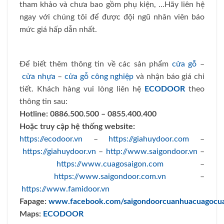
tham khảo và chưa bao gồm phụ kiện, …Hãy liên hệ
ngay với chúng tôi để được đội ngũ nhân viên báo
mức giá hấp dẫn nhất.
Để biết thêm thông tin về các sản phẩm
cửa gỗ
–
cửa nhựa
–
cửa gỗ công nghiệp
và nhận báo giá chi
tiết. Khách hàng vui lòng liên hệ
ECODOOR
theo
thông tin sau:
Hotline:
0886.500.500 – 0855.400.400
Hoặc truy cập hệ thống website:
https://ecodoor.vn
–
https://giahuydoor.com
–
https://giahuydoor.vn
–
http://www.saigondoor.vn
–
https://www.cuagosaigon.com
–
https://www.saigondoor.com.vn
–
https://www.famidoor.vn
Fapage:
www.facebook.com/saigondoorcuanhuacuagocu
Maps:
ECODOOR