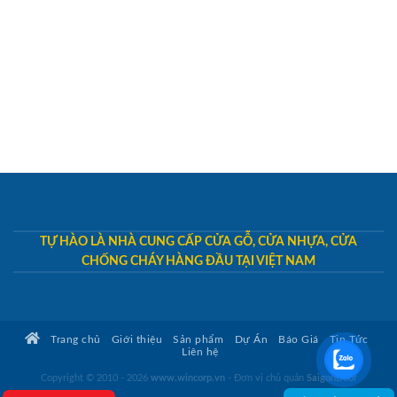
TỰ HÀO LÀ NHÀ CUNG CẤP CỬA GỖ, CỬA NHỰA, CỬA
CHỐNG CHÁY HÀNG ĐẦU TẠI VIỆT NAM
Trang chủ
Giới thiệu
Sản phẩm
Dự Án
Báo Giá
Tin Tức
Liên hệ
Copyright © 2010 - 2026
www.wincorp.vn
- Đơn vị chủ quản
SaigonDoor