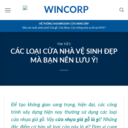
Skip
to
content
HỆ THỐNG SHOWROOM CỬA WINCORP
Nhà sản xuất, phân phối Cửa gỗ, Cửa Nhựa, Cửa chống cháy uy tín tại HCM !
TIN TỨC
CÁC LOẠI CỬA NHÀ VỆ SINH ĐẸP
MÀ BẠN NÊN LƯU Ý!
Để tạo không gian sang trọng, hiện đại, các công
trình xây dựng hiện nay thường sử dụng các loại
cửa nhựa giả gỗ. Vậy
cửa nhựa giả gỗ là gì
?
Những
đặc điểm cơ bản về loại cửa này là gì? Đơn vị cung