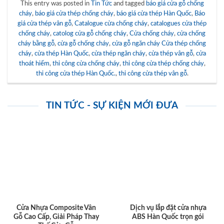
Thế Cửa Gỗ
Cửa Gỗ Chống Cháy Cho
LỰA CHỌN CỬA PHÒNG
Công Trình Dân Dụng Và
NGỦ GIAHUYDOOR PHÙ
Công Nghiệp Có Gì Khác
HỢP VỚI MỌI PHONG
Biệt
CÁCH