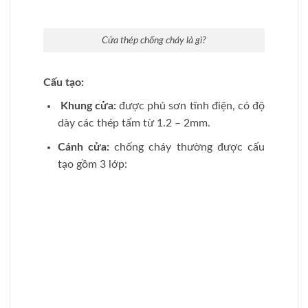
Cấu tạo cửa thép chống cháy
+ 2 lớp ngoài được làm từ bằng thép tấm có
độ dày từ 0,8mm – 1,2mm
+ Phần lõi giữa cửa được làm bằng foam cách
nhiệt, giấy tổ ong – honeycomb và bông thủy
tinh.
Cánh cửa có sơn lớp tĩnh điện.
Bậu cửa được sản xuất từ Inox 201.
Gioăng cao su có công dụng ngăn khói và
tránh va đập cửa.
Cửa có 3 cấp độ ngăn lửa khác nhau: 60
phút, 90 phút và 120 phút.