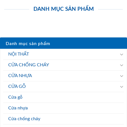
Phụ kiện cửa
Nội thất trang trí
Kệ bếp - Tủ bếp
Sàn gỗ
Cầu thang gỗ
Giường ngủ
Ốp tường gỗ
Vách gỗ
Cửa kính
Sản phẩm mới
Cửa nhựa Composite cao cấp UV 9