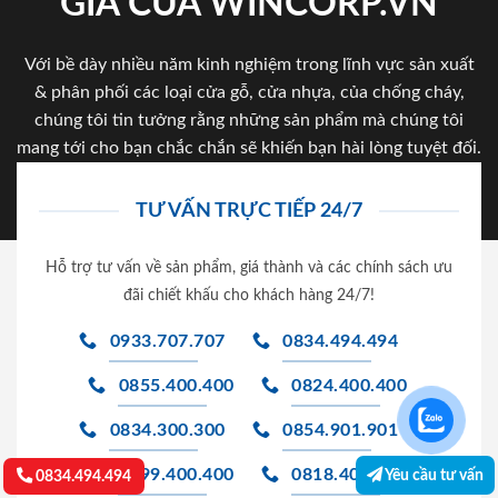
ĐK TƯ VẤN/ NHẬN ƯU ĐÃI
Đăng ký để được gọi lại tư vấn & nhận những ưu đãi mới
nhất. Chúng tôi cam kết các thông tin sẽ được bảo mật
Yêu cầu tư vấn
0834.494.494
tuyệt đối.