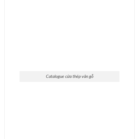
Catalogue cửa chống cháy, catalogues cửa thép Hàn
Quốc chống cháy
Catalogue cửa thép Hàn Quốc