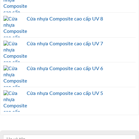
HOẶC
Hotline: 0933.707.707
NÓI CHUYỆN VỚI CHUYÊN