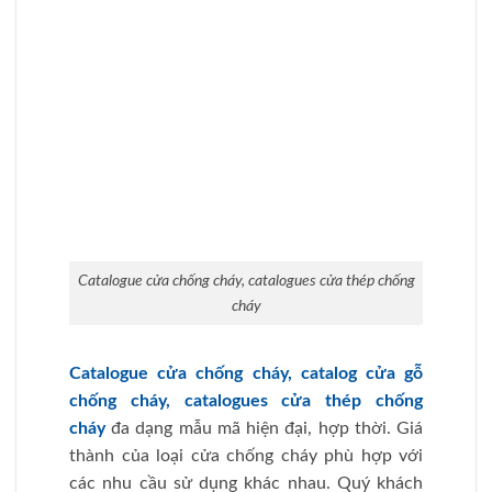
có nhu cầu mua cửa chống cháy liên
hệ
Giaphatdoor.vn
qua
Hotline 0824.400.400
.
LIÊN HỆ TƯ VẤN THI CÔNG CỬA TẠI
GIAPHATDOOR
Hotline:
0824.400.400 – 0855.400.400
Website:
https://giaphatdoor.vn
–
https://giaphatdoor.com
Email:
sales.giaphatdoor@gmail.com