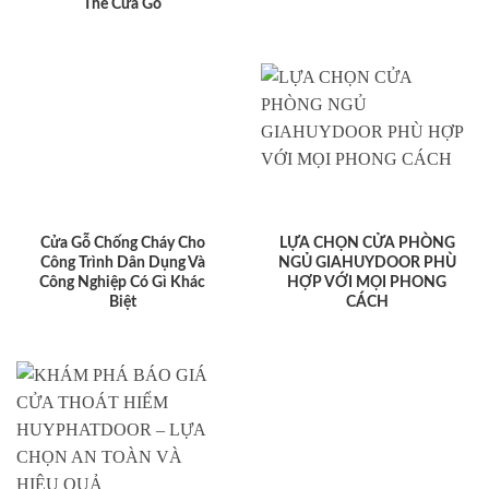
KHÁM PHÁ BÁO GIÁ CỬA
Giá cửa nhựa Composite
THOÁT HIỂM
mới nhất 2025
HUYPHATDOOR – LỰA
CHỌN AN TOÀN VÀ HIỆU
QUẢ
THAM KHẢO NGAY BÁO
Tư Vấn Miễn Phí Giúp Bạn
GIÁ CỬA GỖ CÔNG
Chọn Đúng Loại Cửa Thép
NGHIỆP HDF
Chống Cháy Cho Chung Cư
HUYPHATDOOR ƯU ĐÃI
ĐẶC BIỆT