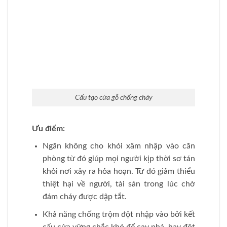
Cấu tạo cửa gỗ chống cháy
Ưu điểm:
Ngăn không cho khói xâm nhập vào căn
phòng từ đó giúp mọi người kịp thời sơ tán
khỏi nơi xảy ra hỏa hoạn. Từ đó giảm thiểu
thiệt hại về người, tài sản trong lúc chờ
đám cháy được dập tắt.
Khả năng chống trộm đột nhập vào bởi kết
cấu cửa vững chắc khó để cạy phá, hay đột
nhập giúp bảo vệ tài sản trong ngôi nhà.
Sử dụng vật liệu cửa chắc chắn, dày dặn,
có khả năng cách âm, chống tiếng ồn vô
cùng tốt. Từ đó tạo ra không gian sống
thoải mái, thư thái, cho người sử dụng.
2.2. Catalogue cửa gỗ chống cháy