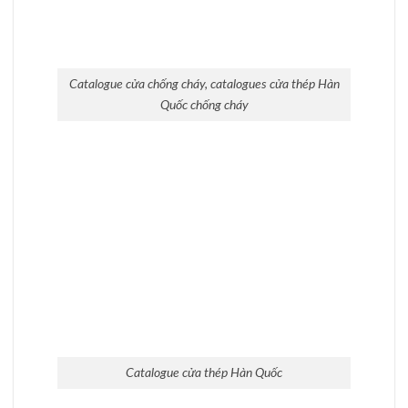
Catalogue cửa chống cháy, catalogues cửa thép chống
cháy
Catalogue cửa chống cháy, catalog cửa gỗ
chống cháy, catalogues cửa thép chống
cháy
đa dạng mẫu mã hiện đại, hợp thời. Giá
thành của loại cửa chống cháy phù hợp với
các nhu cầu sử dụng khác nhau. Quý khách