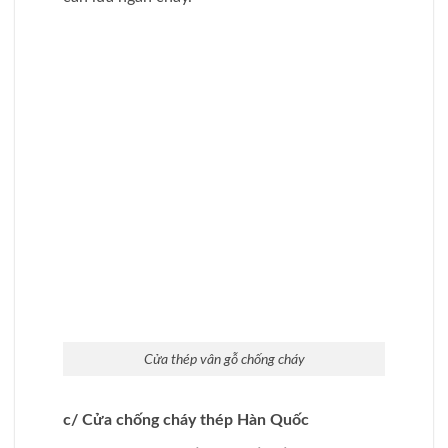
Cửa thép Hàn Quốc có thiết kế độc đáo, màu
sắc đa dạng, nhiều kích thước khác nhau.
Được coi là lựa chọn tối ưu thay thế cho
dòng cửa nhựa, cửa nhôm. Giá thành cửa
thép Hàn Quốc không quá cao, phù hợp mọi
thu nhập của người dân Việt.