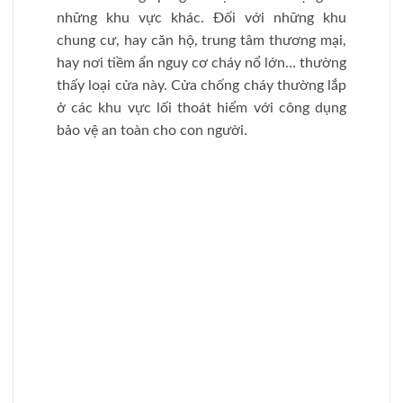
Cửa thép chống cháy là gì?
Cấu tạo:
Khung cửa:
được phủ sơn tĩnh điện, có độ
dày các thép tấm từ 1.2 – 2mm.
Cánh cửa:
chống cháy thường được cấu
tạo gồm 3 lớp: