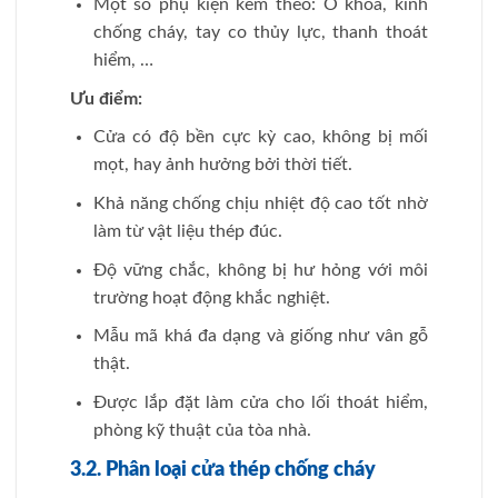
a/ Cửa chống cháy thép chống cháy
Cửa thép chống cháy
là cửa thiết kế có khả
năng chịu lửa, chịu nhiệt tốt. Giúp ngăn chặn
khói lửa cháy lan ra những khu vực khác. Với
cấu tạo đặc biệt cửa thép chống cháy có thể
phát huy tối đa những tính năng ưu việt của
mình. Từ đó thu hút đông đảo nhiều người
tiêu dùng Việt quan tâm và lựa chọn.