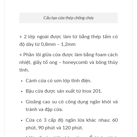
Một số phụ kiện kèm theo: Ổ khóa, kính
chống cháy, tay co thủy lực, thanh thoát
hiểm, …
Ưu điểm:
Cửa có độ bền cực kỳ cao, không bị mối
mọt, hay ảnh hưởng bởi thời tiết.
Khả năng chống chịu nhiệt độ cao tốt nhờ
làm từ vật liệu thép đúc.
Độ vững chắc, không bị hư hỏng với môi
trường hoạt động khắc nghiệt.
Mẫu mã khá đa dạng và giống như vân gỗ
thật.
Được lắp đặt làm cửa cho lối thoát hiểm,
phòng kỹ thuật của tòa nhà.
3.2. Phân loại cửa thép chống cháy