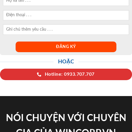
GIA CỦA WINCORP.VN
Với bề dày nhiều năm kinh nghiệm trong lĩnh vực sản xuất
& phân phối các loại cửa gỗ, cửa nhựa, của chống cháy,
chúng tôi tin tưởng rằng những sản phẩm mà chúng tôi
mang tới cho bạn chắc chắn sẽ khiến bạn hài lòng tuyệt đối.
TƯ VẤN TRỰC TIẾP 24/7
Hỗ trợ tư vấn về sản phẩm, giá thành và các chính sách ưu
đãi chiết khấu cho khách hàng 24/7!
0933.707.707
0834.494.494
0855.400.400
0824.400.400
0834.300.300
0854.901.901
0899.400.400
0818.400.400