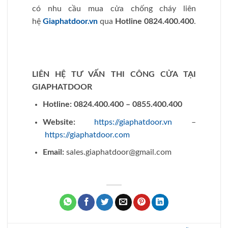
This entry was posted in
Tin Tức
and tagged
báo giá cửa gỗ chống
cháy
,
báo giá cửa thép chống cháy
,
báo giá cửa thép Hàn Quốc
,
Báo
giá cửa thép vân gỗ
,
Catalogue cửa chống cháy
,
catalogues cửa thép
chống cháy
,
catolog cửa gỗ chống cháy
,
Cửa chống cháy
,
cửa chống
cháy bằng gỗ
,
cửa gỗ chống cháy
,
cửa gỗ ngăn cháy Cửa thép chống
cháy
,
cửa thép Hàn Quốc
,
cửa thép ngăn cháy
,
cửa thép vân gỗ
,
cửa
thoát hiểm
,
thi công cửa chống cháy
,
thi công cửa thép chống cháy
,
thi công cửa thép Hàn Quốc.
,
thi công cửa thép vân gỗ
.
TIN TỨC - SỰ KIỆN MỚI ĐƯA
Cửa Nhựa Composite Vân
Dịch vụ lắp đặt cửa nhựa
Gỗ Cao Cấp, Giải Pháp Thay
ABS Hàn Quốc trọn gói