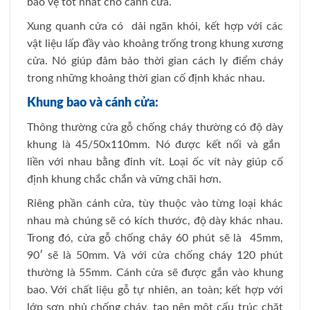
bảo vệ tốt nhất cho cánh cửa.
Xung quanh cửa có dải ngăn khói, kết hợp với các
vật liệu lấp đầy vào khoảng trống trong khung xương
cửa. Nó giúp đảm bảo thời gian cách ly điểm cháy
trong những khoảng thời gian cố định khác nhau.
Khung bao và cánh cửa:
Thông thường cửa gỗ chống cháy thường có độ dày
khung là 45/50x110mm. Nó được kết nối và gắn
liền với nhau bằng đinh vít. Loại ốc vít này giúp cố
định khung chắc chắn và vững chãi hơn.
Riêng phần cánh cửa, tùy thuộc vào từng loại khác
nhau mà chúng sẽ có kích thước, độ dày khác nhau.
Trong đó, cửa gỗ chống cháy 60 phút sẽ là 45mm,
90′ sẽ là 50mm. Và với cửa chống cháy 120 phút
thường là 55mm. Cánh cửa sẽ được gắn vào khung
bao. Với chất liệu gỗ tự nhiên, an toàn; kết hợp với
lớp sơn phủ chống cháy, tạo nên một cấu trúc chặt