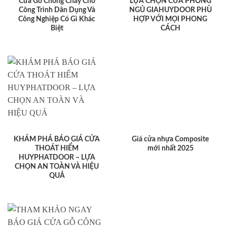
Cửa Gỗ Chống Cháy Cho
LỰA CHỌN CỬA PHÒNG
Công Trình Dân Dụng Và
NGỦ GIAHUYDOOR PHÙ
Công Nghiệp Có Gì Khác
HỢP VỚI MỌI PHONG
Biệt
CÁCH
KHÁM PHÁ BÁO GIÁ CỬA
Giá cửa nhựa Composite
THOÁT HIỂM
mới nhất 2025
HUYPHATDOOR – LỰA
CHỌN AN TOÀN VÀ HIỆU
QUẢ