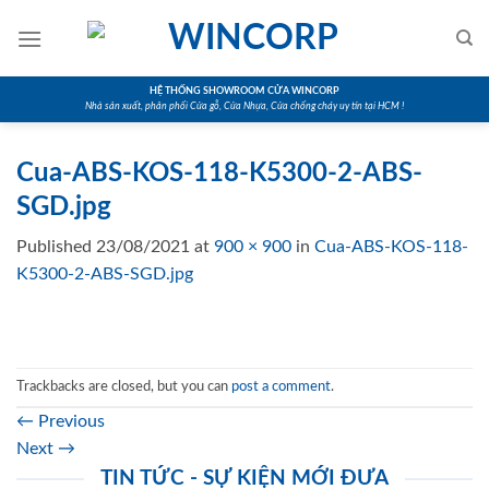
Skip
to
content
HỆ THỐNG SHOWROOM CỬA WINCORP
Nhà sản xuất, phân phối Cửa gỗ, Cửa Nhựa, Cửa chống cháy uy tín tại HCM !
Cua-ABS-KOS-118-K5300-2-ABS-
SGD.jpg
Published
23/08/2021
at
900 × 900
in
Cua-ABS-KOS-118-
K5300-2-ABS-SGD.jpg
Trackbacks are closed, but you can
post a comment
.
←
Previous
Next
→
TIN TỨC - SỰ KIỆN MỚI ĐƯA