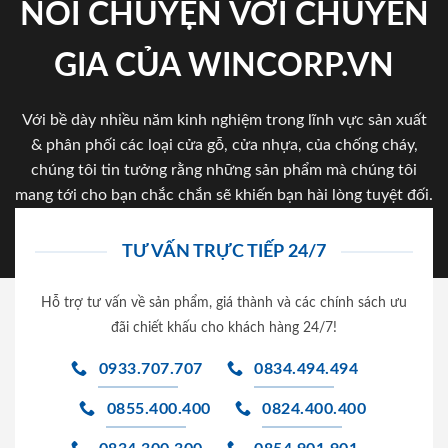
NÓI CHUYỆN VỚI CHUYÊN
GIA CỦA WINCORP.VN
Với bề dày nhiều năm kinh nghiệm trong lĩnh vực sản xuất
& phân phối các loại cửa gỗ, cửa nhựa, của chống cháy,
chúng tôi tin tưởng rằng những sản phẩm mà chúng tôi
mang tới cho bạn chắc chắn sẽ khiến bạn hài lòng tuyệt đối.
TƯ VẤN TRỰC TIẾP 24/7
Hỗ trợ tư vấn về sản phẩm, giá thành và các chính sách ưu
đãi chiết khấu cho khách hàng 24/7!
0933.707.707
0834.494.494
0855.400.400
0824.400.400