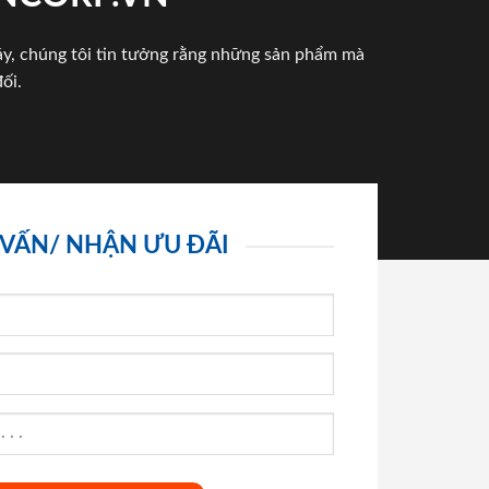
háy, chúng tôi tin tưởng rằng những sản phẩm mà
ối.
 VẤN/ NHẬN ƯU ĐÃI