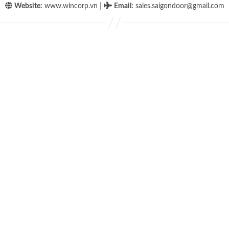
|
Website:
www.wincorp.vn
Email
:
sales.saigondoor@gmail.com