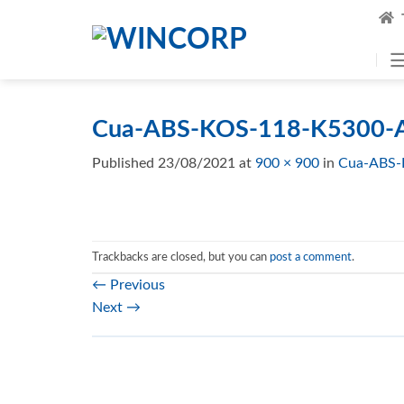
Skip
to
content
Cua-ABS-KOS-118-K5300-A
Published
23/08/2021
at
900 × 900
in
Cua-ABS-
Trackbacks are closed, but you can
post a comment
.
←
Previous
Next
→