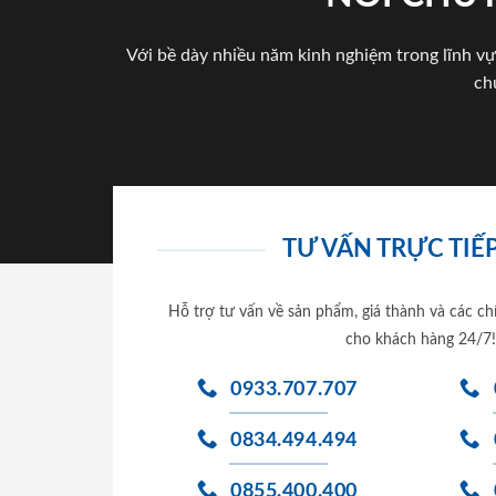
Với bề dày nhiều năm kinh nghiệm trong lĩnh vự
ch
TƯ VẤN TRỰC TIẾP
Hỗ trợ tư vấn về sản phẩm, giá thành và các ch
cho khách hàng 24/7!
0933.707.707
0834.494.494
0855.400.400