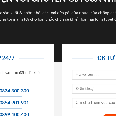
c sản xuất & phân phối các loại cửa gỗ, cửa nhựa, của chống c
úng tôi mang tới cho bạn chắc chắn sẽ khiến bạn hài lòng tuyệt đ
 24/7
ĐK TƯ
ính sách ưu đãi chiết khấu
0834.300.300
0854.901.901
0899.400.400