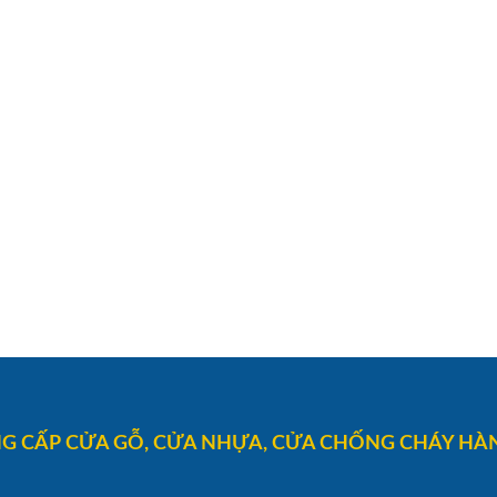
G CẤP CỬA GỖ, CỬA NHỰA, CỬA CHỐNG CHÁY HÀN