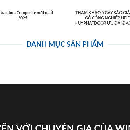
cửa nhựa Composite mới nhất
THAM KHẢO NGAY BÁO GIÁ
2025
GỖ CÔNG NGHIỆP HDF
HUYPHATDOOR ƯU ĐÃI ĐẶC
DANH MỤC SẢN PHẨM
ỆN VỚI CHUYÊN GIA CỦA W