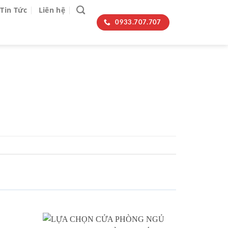
Tin Tức
Liên hệ
0933.707.707