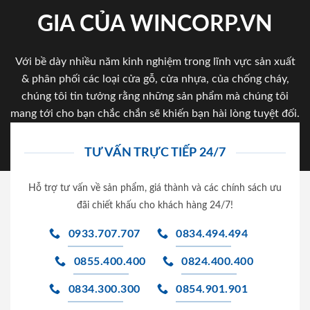
GIA CỦA WINCORP.VN
Với bề dày nhiều năm kinh nghiệm trong lĩnh vực sản xuất
& phân phối các loại cửa gỗ, cửa nhựa, của chống cháy,
chúng tôi tin tưởng rằng những sản phẩm mà chúng tôi
mang tới cho bạn chắc chắn sẽ khiến bạn hài lòng tuyệt đối.
TƯ VẤN TRỰC TIẾP 24/7
Hỗ trợ tư vấn về sản phẩm, giá thành và các chính sách ưu
đãi chiết khấu cho khách hàng 24/7!
0933.707.707
0834.494.494
0855.400.400
0824.400.400
0834.300.300
0854.901.901