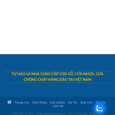
TỰ HÀO LÀ NHÀ CUNG CẤP CỬA GỖ, CỬA NHỰA, CỬA
CHỐNG CHÁY HÀNG ĐẦU TẠI VIỆT NAM
Trang chủ
Giới thiệu
Sản phẩm
Dự Án
Báo Giá
Tin Tức
Liên hệ
Copyright © 2010 - 2026
www.wincorp.vn
- Đơn vị chủ quản
SaigonDoor