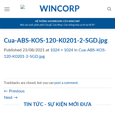
Skip
to
content
HỆ THỐNG SHOWROOM CỬA WINCORP
Nhà sản xuất, phân phối Cửa gỗ, Cửa Nhựa, Cửa chống cháy uy tín tại HCM !
Cua-ABS-KOS-120-K0201-2-SGD.jpg
Published
23/08/2021
at
1024 × 1024
in
Cua-ABS-KOS-
120-K0201-2-SGD.jpg
Trackbacks are closed, but you can
post a comment
.
←
Previous
Next
→
TIN TỨC - SỰ KIỆN MỚI ĐƯA