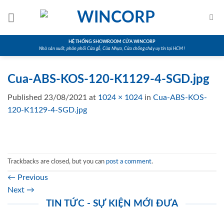
Skip
to
content
HỆ THỐNG SHOWROOM CỬA WINCORP
Nhà sản xuất, phân phối Cửa gỗ, Cửa Nhựa, Cửa chống cháy uy tín tại HCM !
Cua-ABS-KOS-120-K1129-4-SGD.jpg
Published
23/08/2021
at
1024 × 1024
in
Cua-ABS-KOS-
120-K1129-4-SGD.jpg
Trackbacks are closed, but you can
post a comment
.
←
Previous
Next
→
TIN TỨC - SỰ KIỆN MỚI ĐƯA