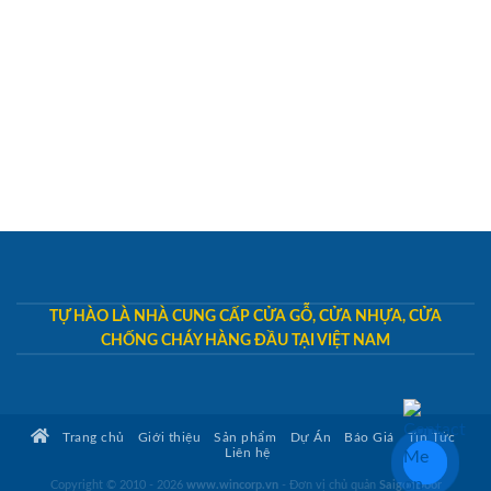
TỰ HÀO LÀ NHÀ CUNG CẤP CỬA GỖ, CỬA NHỰA, CỬA
CHỐNG CHÁY HÀNG ĐẦU TẠI VIỆT NAM
Trang chủ
Giới thiệu
Sản phẩm
Dự Án
Báo Giá
Tin Tức
Liên hệ
Copyright © 2010 - 2026
www.wincorp.vn
- Đơn vị chủ quản
SaigonDoor