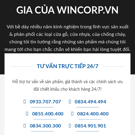
GIA CỦA WINCORP.VN
Với bề dày nhiều năm kinh nghiệm trong lĩnh vực sản xuất
& phân phối các loại cửa gỗ, cửa nhựa, của chống cháy,
chúng tôi tin tưởng rằng những sản phẩm mà chúng tôi
mang tới cho bạn chắc chắn sẽ khiến bạn hài lòng tuyệt đối.
TƯ VẤN TRỰC TIẾP 24/7
Hỗ trợ tư vấn về sản phẩm, giá thành và các chính sách ưu
đãi chiết khấu cho khách hàng 24/7!
0933.707.707
0834.494.494
0855.400.400
0824.400.400
0834.300.300
0854.901.901