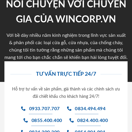
NÓI CHUYỆN VỚI CHUYÊN
GIA CỦA WINCORP.VN
Với bề dày nhiều năm kinh nghiệm trong lĩnh vực sản xuất
& phân phối các loại cửa gỗ, cửa nhựa, của chống cháy,
chúng tôi tin tưởng rằng những sản phẩm mà chúng tôi
mang tới cho bạn chắc chắn sẽ khiến bạn hài lòng tuyệt đối.
TƯ VẤN TRỰC TIẾP 24/7
Hỗ trợ tư vấn về sản phẩm, giá thành và các chính sách ưu
đãi chiết khấu cho khách hàng 24/7!
0933.707.707
0834.494.494
0855.400.400
0824.400.400