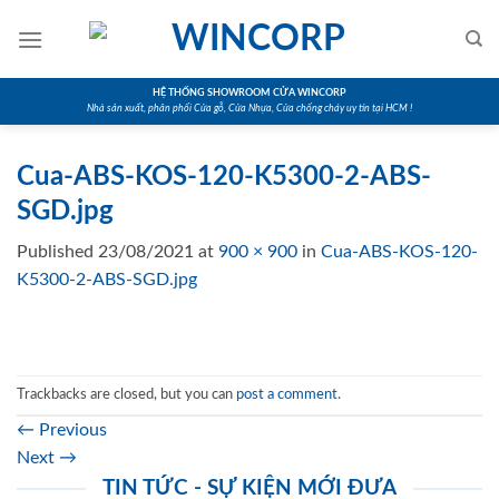
Skip
to
content
HỆ THỐNG SHOWROOM CỬA WINCORP
Nhà sản xuất, phân phối Cửa gỗ, Cửa Nhựa, Cửa chống cháy uy tín tại HCM !
Cua-ABS-KOS-120-K5300-2-ABS-
SGD.jpg
Published
23/08/2021
at
900 × 900
in
Cua-ABS-KOS-120-
K5300-2-ABS-SGD.jpg
Trackbacks are closed, but you can
post a comment
.
←
Previous
Next
→
TIN TỨC - SỰ KIỆN MỚI ĐƯA