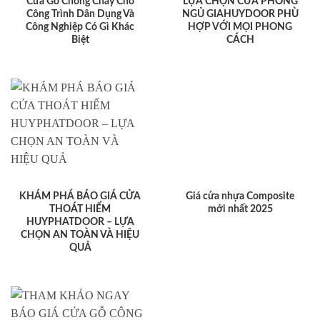
Cửa Gỗ Chống Cháy Cho
LỰA CHỌN CỬA PHÒNG
Công Trình Dân Dụng Và
NGỦ GIAHUYDOOR PHÙ
Công Nghiệp Có Gì Khác
HỢP VỚI MỌI PHONG
Biệt
CÁCH
KHÁM PHÁ BÁO GIÁ CỬA
Giá cửa nhựa Composite
THOÁT HIỂM
mới nhất 2025
HUYPHATDOOR – LỰA
CHỌN AN TOÀN VÀ HIỆU
QUẢ