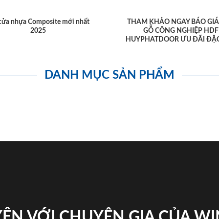
cửa nhựa Composite mới nhất
THAM KHẢO NGAY BÁO GIÁ
2025
GỖ CÔNG NGHIỆP HDF
HUYPHATDOOR ƯU ĐÃI ĐẶC
DANH MỤC SẢN PHẨM
ỆN VỚI CHUYÊN GIA CỦA W