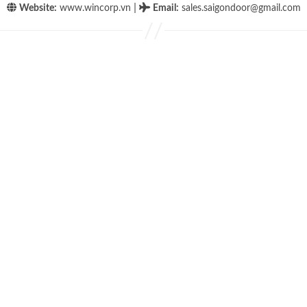
|
Website:
www.wincorp.vn
Email
:
sales.saigondoor@gmail.com