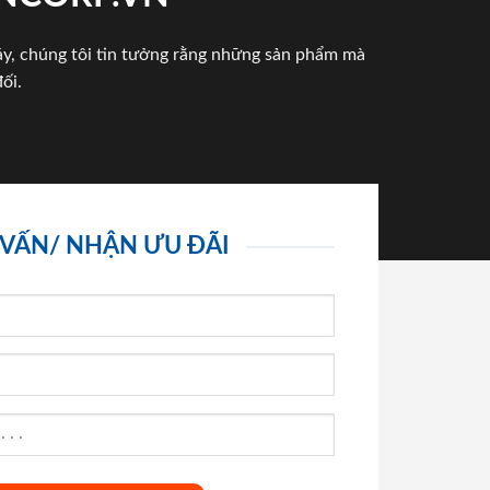
háy, chúng tôi tin tưởng rằng những sản phẩm mà
ối.
 VẤN/ NHẬN ƯU ĐÃI