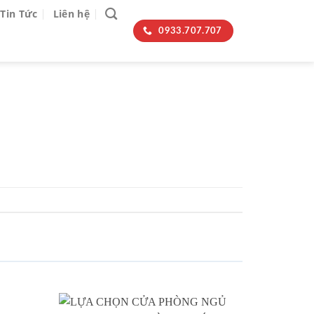
Tin Tức
Liên hệ
0933.707.707