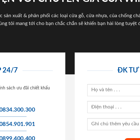
c sản xuất & phân phối các loại cửa gỗ, cửa nhựa, của chống c
úng tôi mang tới cho bạn chắc chắn sẽ khiến bạn hài lòng tuyệt đ
 24/7
ĐK TƯ
ính sách ưu đãi chiết khấu
0834.300.300
0854.901.901
0899.400.400