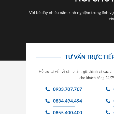
Với bề dày nhiều năm kinh nghiệm trong lĩnh vự
ch
TƯ VẤN TRỰC TIẾP
Hỗ trợ tư vấn về sản phẩm, giá thành và các ch
cho khách hàng 24/7!
0933.707.707
0834.494.494
0855.400.400