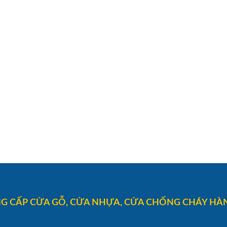
G CẤP CỬA GỖ, CỬA NHỰA, CỬA CHỐNG CHÁY HÀN