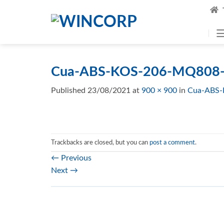
Skip
to
content
Cua-ABS-KOS-206-MQ808-
Published
23/08/2021
at
900 × 900
in
Cua-ABS-
Trackbacks are closed, but you can
post a comment
.
←
Previous
Next
→