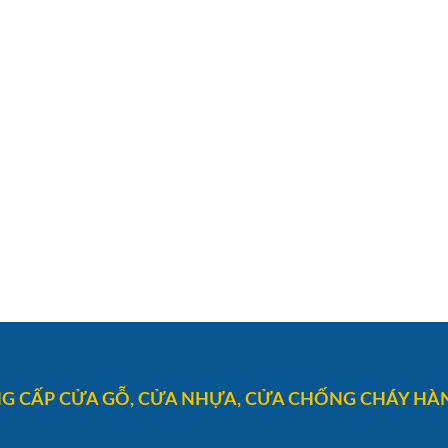
G CẤP CỬA GỖ, CỬA NHỰA, CỬA CHỐNG CHÁY HÀN