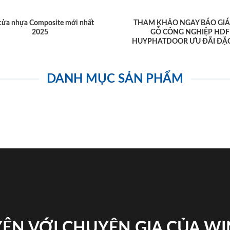
cửa nhựa Composite mới nhất
THAM KHẢO NGAY BÁO GIÁ
2025
GỖ CÔNG NGHIỆP HDF
HUYPHATDOOR ƯU ĐÃI ĐẶC
DANH MỤC SẢN PHẨM
ỆN VỚI CHUYÊN GIA CỦA W