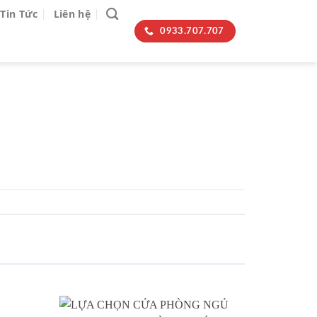
Tin Tức
Liên hệ
0933.707.707