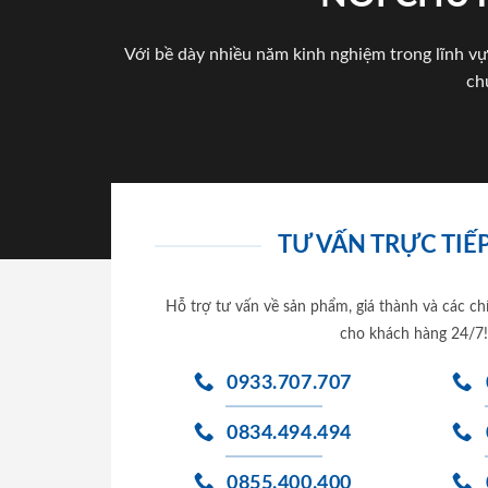
Với bề dày nhiều năm kinh nghiệm trong lĩnh vự
ch
TƯ VẤN TRỰC TIẾP
Hỗ trợ tư vấn về sản phẩm, giá thành và các ch
cho khách hàng 24/7!
0933.707.707
0834.494.494
0855.400.400