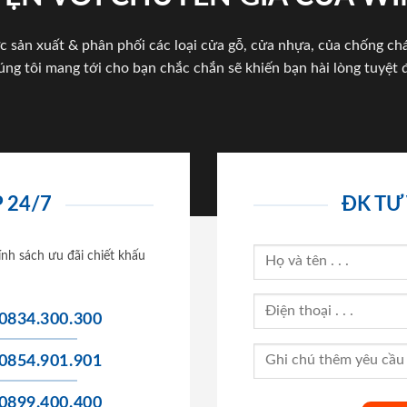
c sản xuất & phân phối các loại cửa gỗ, cửa nhựa, của chống c
úng tôi mang tới cho bạn chắc chắn sẽ khiến bạn hài lòng tuyệt đ
 24/7
ĐK TƯ
ính sách ưu đãi chiết khấu
0834.300.300
0854.901.901
0899.400.400