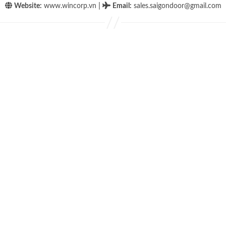
|
Website:
www.wincorp.vn
Email
:
sales.saigondoor@gmail.com