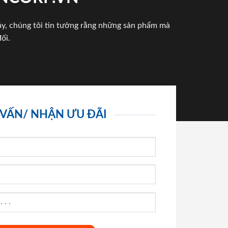
háy, chúng tôi tin tưởng rằng những sản phẩm mà
ối.
 VẤN/ NHẬN ƯU ĐÃI