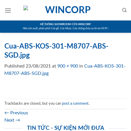
Skip
to
content
HỆ THỐNG SHOWROOM CỬA WINCORP
Nhà sản xuất, phân phối Cửa gỗ, Cửa Nhựa, Cửa chống cháy uy tín tại HCM !
Cua-ABS-KOS-301-M8707-ABS-
SGD.jpg
Published
23/08/2021
at
900 × 900
in
Cua-ABS-KOS-301-
M8707-ABS-SGD.jpg
Trackbacks are closed, but you can
post a comment
.
←
Previous
Next
→
TIN TỨC - SỰ KIỆN MỚI ĐƯA