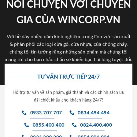
NÓI CHUYỆN VỚI CHUYÊN
GIA CỦA WINCORP.VN
Với bề dày nhiều năm kinh nghiệm trong lĩnh vực sản xuất
& phân phối các loại cửa gỗ, cửa nhựa, của chống cháy,
chúng tôi tin tưởng rằng những sản phẩm mà chúng tôi
mang tới cho bạn chắc chắn sẽ khiến bạn hài lòng tuyệt đối.
TƯ VẤN TRỰC TIẾP 24/7
Hỗ trợ tư vấn về sản phẩm, giá thành và các chính sách ưu
đãi chiết khấu cho khách hàng 24/7!
0933.707.707
0834.494.494
0855.400.400
0824.400.400