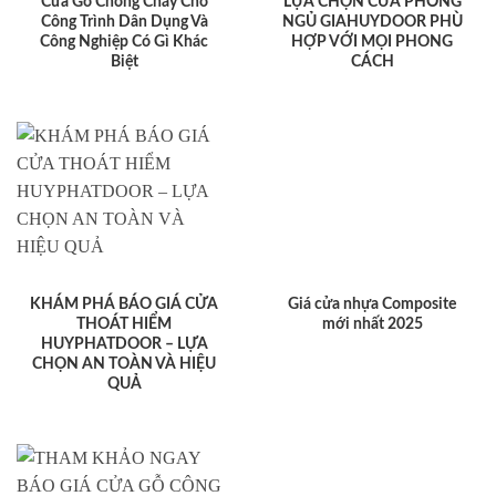
Cửa Gỗ Chống Cháy Cho
LỰA CHỌN CỬA PHÒNG
Công Trình Dân Dụng Và
NGỦ GIAHUYDOOR PHÙ
Công Nghiệp Có Gì Khác
HỢP VỚI MỌI PHONG
Biệt
CÁCH
KHÁM PHÁ BÁO GIÁ CỬA
Giá cửa nhựa Composite
THOÁT HIỂM
mới nhất 2025
HUYPHATDOOR – LỰA
CHỌN AN TOÀN VÀ HIỆU
QUẢ