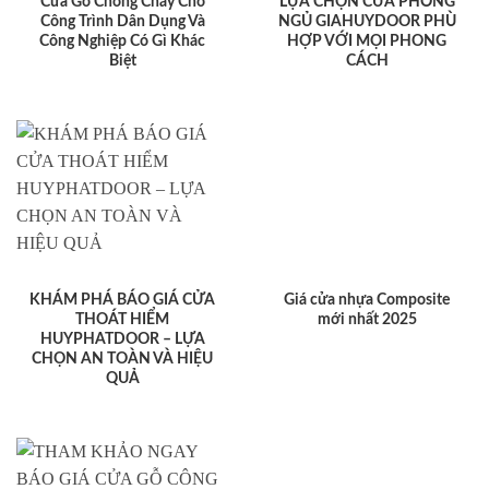
Cửa Gỗ Chống Cháy Cho
LỰA CHỌN CỬA PHÒNG
Công Trình Dân Dụng Và
NGỦ GIAHUYDOOR PHÙ
Công Nghiệp Có Gì Khác
HỢP VỚI MỌI PHONG
Biệt
CÁCH
KHÁM PHÁ BÁO GIÁ CỬA
Giá cửa nhựa Composite
THOÁT HIỂM
mới nhất 2025
HUYPHATDOOR – LỰA
CHỌN AN TOÀN VÀ HIỆU
QUẢ