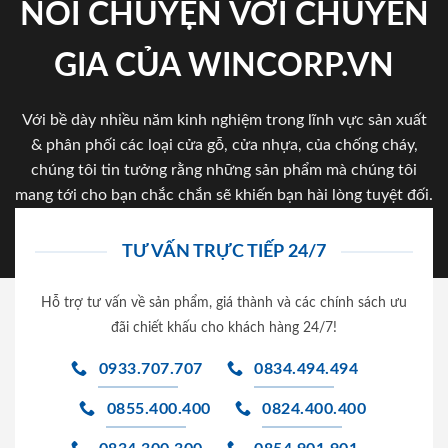
NÓI CHUYỆN VỚI CHUYÊN
GIA CỦA WINCORP.VN
Với bề dày nhiều năm kinh nghiệm trong lĩnh vực sản xuất
& phân phối các loại cửa gỗ, cửa nhựa, của chống cháy,
chúng tôi tin tưởng rằng những sản phẩm mà chúng tôi
mang tới cho bạn chắc chắn sẽ khiến bạn hài lòng tuyệt đối.
TƯ VẤN TRỰC TIẾP 24/7
Hỗ trợ tư vấn về sản phẩm, giá thành và các chính sách ưu
đãi chiết khấu cho khách hàng 24/7!
0933.707.707
0834.494.494
0855.400.400
0824.400.400