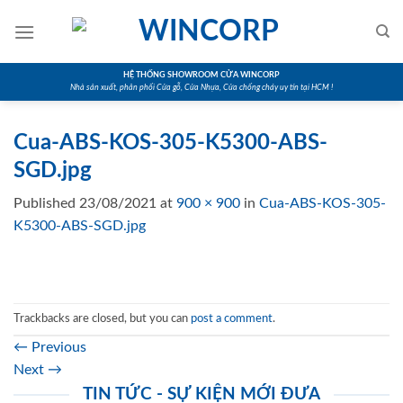
Skip
to
content
HỆ THỐNG SHOWROOM CỬA WINCORP
Nhà sản xuất, phân phối Cửa gỗ, Cửa Nhựa, Cửa chống cháy uy tín tại HCM !
Cua-ABS-KOS-305-K5300-ABS-
SGD.jpg
Published
23/08/2021
at
900 × 900
in
Cua-ABS-KOS-305-
K5300-ABS-SGD.jpg
Trackbacks are closed, but you can
post a comment
.
←
Previous
Next
→
TIN TỨC - SỰ KIỆN MỚI ĐƯA