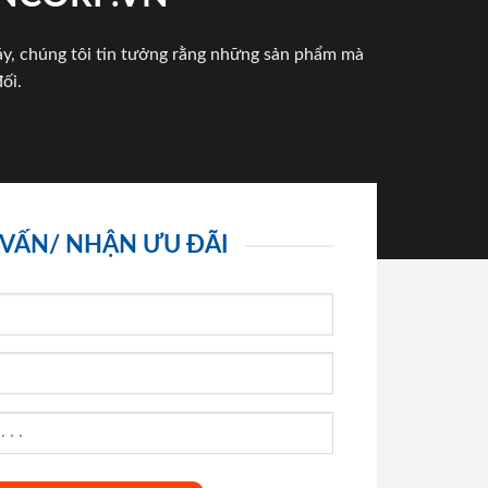
háy, chúng tôi tin tưởng rằng những sản phẩm mà
ối.
 VẤN/ NHẬN ƯU ĐÃI