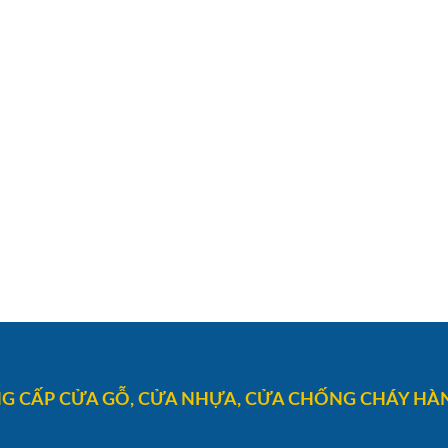
G CẤP CỬA GỖ, CỬA NHỰA, CỬA CHỐNG CHÁY HÀN