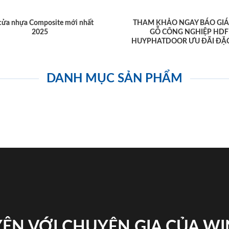
cửa nhựa Composite mới nhất
THAM KHẢO NGAY BÁO GIÁ
2025
GỖ CÔNG NGHIỆP HDF
HUYPHATDOOR ƯU ĐÃI ĐẶC
DANH MỤC SẢN PHẨM
ỆN VỚI CHUYÊN GIA CỦA W