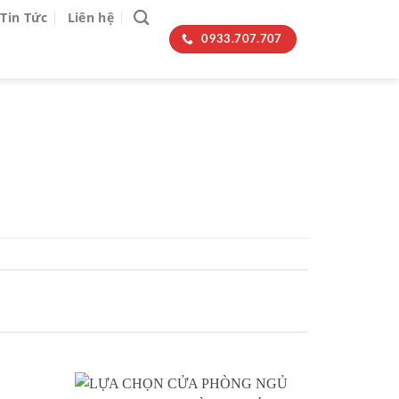
Tin Tức
Liên hệ
0933.707.707