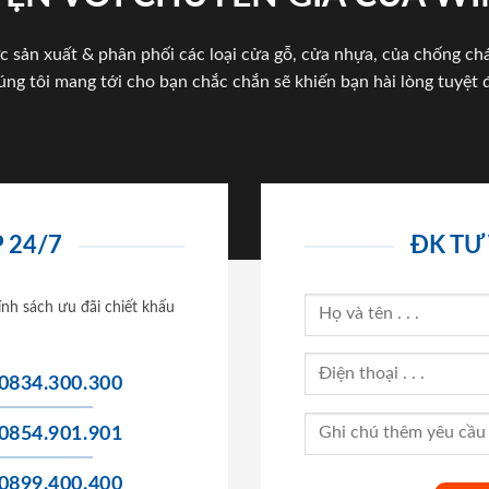
c sản xuất & phân phối các loại cửa gỗ, cửa nhựa, của chống c
úng tôi mang tới cho bạn chắc chắn sẽ khiến bạn hài lòng tuyệt đ
 24/7
ĐK TƯ
ính sách ưu đãi chiết khấu
0834.300.300
0854.901.901
0899.400.400