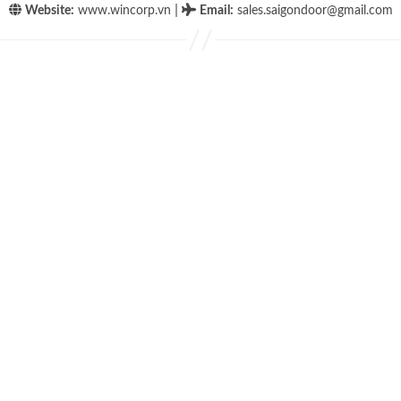
|
Website:
www.wincorp.vn
Email
:
sales.saigondoor@gmail.com