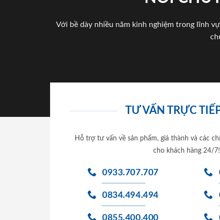
Với bề dày nhiều năm kinh nghiệm trong lĩnh vự
ch
TƯ VẤN TRỰC TIẾP
Hỗ trợ tư vấn về sản phẩm, giá thành và các ch
cho khách hàng 24/7!
0933.707.707
0834.494.494
0855.400.400