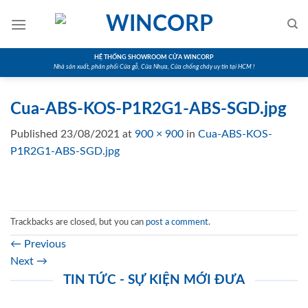
Skip
to
content
HỆ THỐNG SHOWROOM CỬA WINCORP
Nhà sản xuất, phân phối Cửa gỗ, Cửa Nhựa, Cửa chống cháy uy tín tại HCM !
Cua-ABS-KOS-P1R2G1-ABS-SGD.jpg
Published
23/08/2021
at
900 × 900
in
Cua-ABS-KOS-
P1R2G1-ABS-SGD.jpg
Trackbacks are closed, but you can
post a comment
.
←
Previous
Next
→
TIN TỨC - SỰ KIỆN MỚI ĐƯA