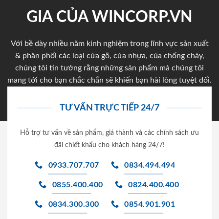
GIA CỦA WINCORP.VN
Với bề dày nhiều năm kinh nghiệm trong lĩnh vực sản xuất
& phân phối các loại cửa gỗ, cửa nhựa, của chống cháy,
chúng tôi tin tưởng rằng những sản phẩm mà chúng tôi
mang tới cho bạn chắc chắn sẽ khiến bạn hài lòng tuyệt đối.
TƯ VẤN TRỰC TIẾP 24/7
Hỗ trợ tư vấn về sản phẩm, giá thành và các chính sách ưu
đãi chiết khấu cho khách hàng 24/7!
0933.707.707
0834.494.494
0855.400.400
0824.400.400
0834.300.300
0854.901.901