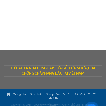
TỰ HÀO LÀ NHÀ CUNG CẤP CỬA GỖ, CỬA NHỰA, CỬA
CHỐNG CHÁY HÀNG ĐẦU TẠI VIỆT NAM
Trang chủ
Giới thiệu
Sản phẩm
Dự Án
Báo Giá
Tin Tức
Liên hệ
Copyright © 2010 - 2026
www.wincorp.vn
- Đơn vị chủ quản
SaigonDoor