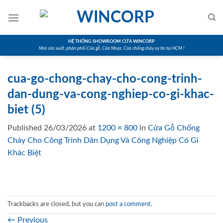
Skip
to
content
HỆ THỐNG SHOWROOM CỬA WINCORP
Nhà sản xuất, phân phối Cửa gỗ, Cửa Nhựa, Cửa chống cháy uy tín tại HCM !
cua-go-chong-chay-cho-cong-trinh-
dan-dung-va-cong-nghiep-co-gi-khac-
biet (5)
Published
26/03/2026
at
1200 × 800
in
Cửa Gỗ Chống
Cháy Cho Công Trình Dân Dụng Và Công Nghiệp Có Gì
Khác Biệt
Trackbacks are closed, but you can
post a comment
.
←
Previous