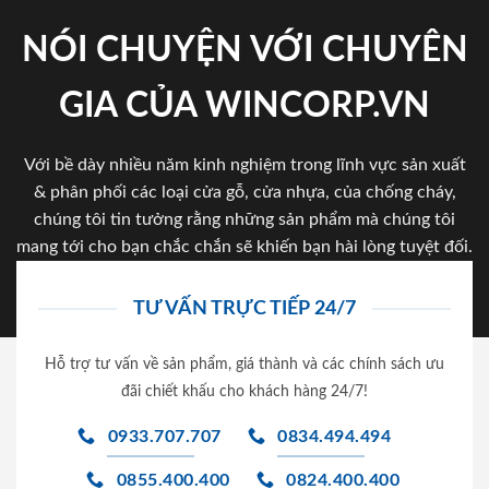
NÓI CHUYỆN VỚI CHUYÊN
GIA CỦA WINCORP.VN
Với bề dày nhiều năm kinh nghiệm trong lĩnh vực sản xuất
& phân phối các loại cửa gỗ, cửa nhựa, của chống cháy,
chúng tôi tin tưởng rằng những sản phẩm mà chúng tôi
mang tới cho bạn chắc chắn sẽ khiến bạn hài lòng tuyệt đối.
TƯ VẤN TRỰC TIẾP 24/7
Hỗ trợ tư vấn về sản phẩm, giá thành và các chính sách ưu
đãi chiết khấu cho khách hàng 24/7!
0933.707.707
0834.494.494
0855.400.400
0824.400.400