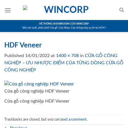
Skip
to
content
HỆ THỐNG SHOWROOM CỬA WINCORP
Nhà sản xuất, phân phối Cửa gỗ, Cửa Nhựa, Cửa chống cháy uy tín tại HCM !
HDF Veneer
Published
14/01/2022
at
1400 × 708
in
CỬA GỖ CÔNG
NGHIỆP – ƯU NHƯỢC ĐIỂM CỦA TỪNG DÒNG CỬA GỖ
CÔNG NGHIỆP
Cửa gỗ công nghiệp HDF Veneer
Cửa gỗ công nghiệp HDF Veneer
Trackbacks are closed, but you can
post a comment
.