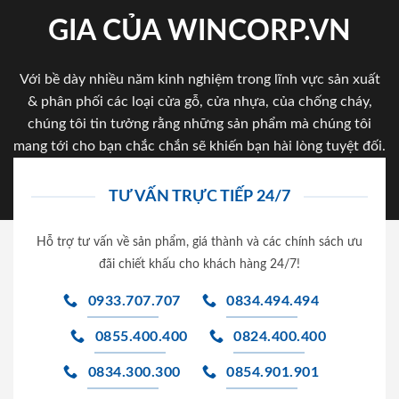
GIA CỦA WINCORP.VN
Với bề dày nhiều năm kinh nghiệm trong lĩnh vực sản xuất
& phân phối các loại cửa gỗ, cửa nhựa, của chống cháy,
chúng tôi tin tưởng rằng những sản phẩm mà chúng tôi
mang tới cho bạn chắc chắn sẽ khiến bạn hài lòng tuyệt đối.
TƯ VẤN TRỰC TIẾP 24/7
Hỗ trợ tư vấn về sản phẩm, giá thành và các chính sách ưu
đãi chiết khấu cho khách hàng 24/7!
0933.707.707
0834.494.494
0855.400.400
0824.400.400
0834.300.300
0854.901.901