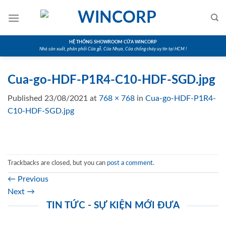
Skip
to
content
HỆ THỐNG SHOWROOM CỬA WINCORP
Nhà sản xuất, phân phối Cửa gỗ, Cửa Nhựa, Cửa chống cháy uy tín tại HCM !
Cua-go-HDF-P1R4-C10-HDF-SGD.jpg
Published
23/08/2021
at
768 × 768
in
Cua-go-HDF-P1R4-
C10-HDF-SGD.jpg
Trackbacks are closed, but you can
post a comment
.
←
Previous
Next
→
TIN TỨC - SỰ KIỆN MỚI ĐƯA