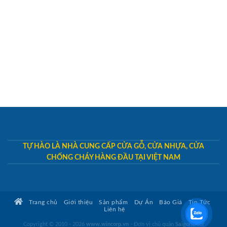
TỰ HÀO LÀ NHÀ CUNG CẤP CỬA GỖ, CỬA NHỰA, CỬA
CHỐNG CHÁY HÀNG ĐẦU TẠI VIỆT NAM
Trang chủ
Giới thiệu
Sản phẩm
Dự Án
Báo Giá
Tin Tức
Liên hệ
Copyright © 2010 - 2026
www.wincorp.vn
- Đơn vị chủ quản
SaigonDoor