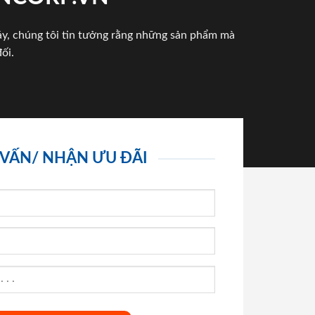
háy, chúng tôi tin tưởng rằng những sản phẩm mà
ối.
 VẤN/ NHẬN ƯU ĐÃI