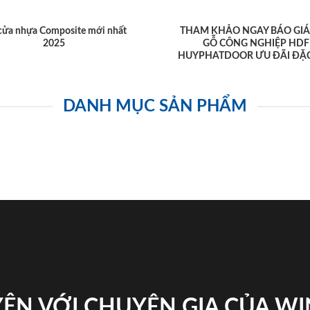
cửa nhựa Composite mới nhất
THAM KHẢO NGAY BÁO GIÁ
2025
GỖ CÔNG NGHIỆP HDF
HUYPHATDOOR ƯU ĐÃI ĐẶC
DANH MỤC SẢN PHẨM
ỆN VỚI CHUYÊN GIA CỦA W