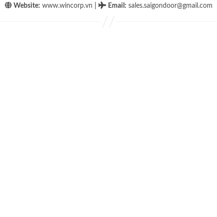
|
Website:
www.wincorp.vn
Email
:
sales.saigondoor@gmail.com