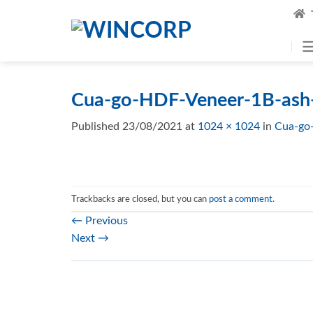
Skip
to
content
Cua-go-HDF-Veneer-1B-ash
Published
23/08/2021
at
1024 × 1024
in
Cua-go
Trackbacks are closed, but you can
post a comment
.
←
Previous
Next
→