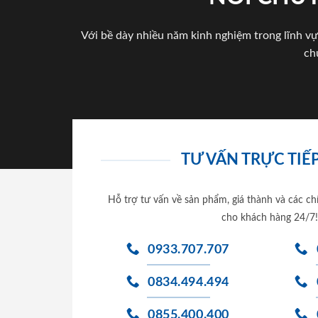
Với bề dày nhiều năm kinh nghiệm trong lĩnh vự
ch
TƯ VẤN TRỰC TIẾP
Hỗ trợ tư vấn về sản phẩm, giá thành và các ch
cho khách hàng 24/7!
0933.707.707
0834.494.494
0855.400.400