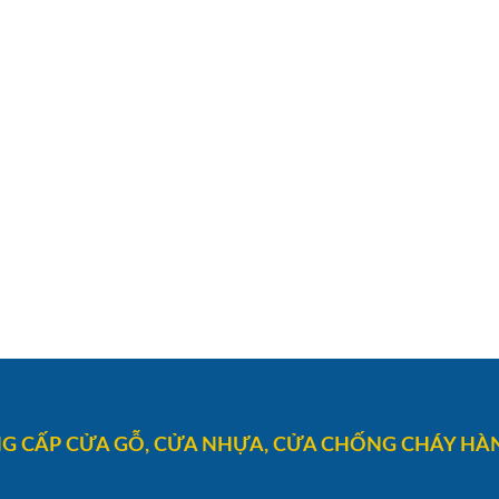
G CẤP CỬA GỖ, CỬA NHỰA, CỬA CHỐNG CHÁY HÀN