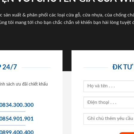
c sản xuất & phân phối các loại cửa gỗ, cửa nhựa, của chống c
úng tôi mang tới cho bạn chắc chắn sẽ khiến bạn hài lòng tuyệt đ
 24/7
ĐK TƯ
ính sách ưu đãi chiết khấu
0834.300.300
0854.901.901
0899.400.400