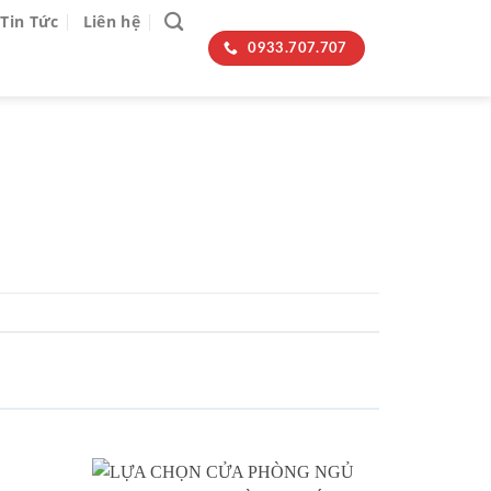
Tin Tức
Liên hệ
0933.707.707