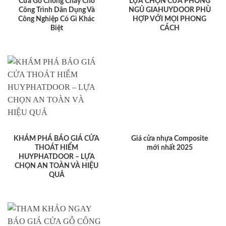
Cửa Gỗ Chống Cháy Cho
LỰA CHỌN CỬA PHÒNG
Công Trình Dân Dụng Và
NGỦ GIAHUYDOOR PHÙ
Công Nghiệp Có Gì Khác
HỢP VỚI MỌI PHONG
Biệt
CÁCH
KHÁM PHÁ BÁO GIÁ CỬA
Giá cửa nhựa Composite
THOÁT HIỂM
mới nhất 2025
HUYPHATDOOR – LỰA
CHỌN AN TOÀN VÀ HIỆU
QUẢ