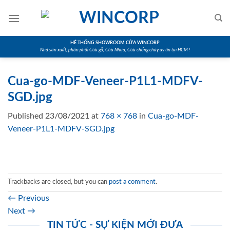
Skip
to
content
HỆ THỐNG SHOWROOM CỬA WINCORP
Nhà sản xuất, phân phối Cửa gỗ, Cửa Nhựa, Cửa chống cháy uy tín tại HCM !
Cua-go-MDF-Veneer-P1L1-MDFV-
SGD.jpg
Published
23/08/2021
at
768 × 768
in
Cua-go-MDF-
Veneer-P1L1-MDFV-SGD.jpg
Trackbacks are closed, but you can
post a comment
.
←
Previous
Next
→
TIN TỨC - SỰ KIỆN MỚI ĐƯA