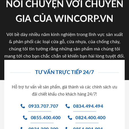
NÓI CHUYỆN VỚI CHUYÊN
GIA CỦA WINCORP.VN
Với bề dày nhiều năm kinh nghiệm trong lĩnh vực sản xuất
& phân phối các loại cửa gỗ, cửa nhựa, của chống cháy,
chúng tôi tin tưởng rằng những sản phẩm mà chúng tôi
mang tới cho bạn chắc chắn sẽ khiến bạn hài lòng tuyệt đối.
TƯ VẤN TRỰC TIẾP 24/7
Hỗ trợ tư vấn về sản phẩm, giá thành và các chính sách ưu
đãi chiết khấu cho khách hàng 24/7!
0933.707.707
0834.494.494
0855.400.400
0824.400.400