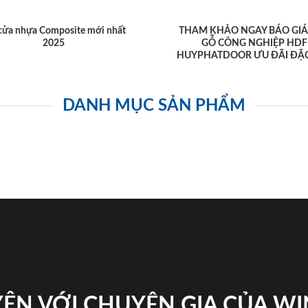
cửa nhựa Composite mới nhất
THAM KHẢO NGAY BÁO GIÁ
2025
GỖ CÔNG NGHIỆP HDF
HUYPHATDOOR ƯU ĐÃI ĐẶC
DANH MỤC SẢN PHẨM
ỆN VỚI CHUYÊN GIA CỦA W