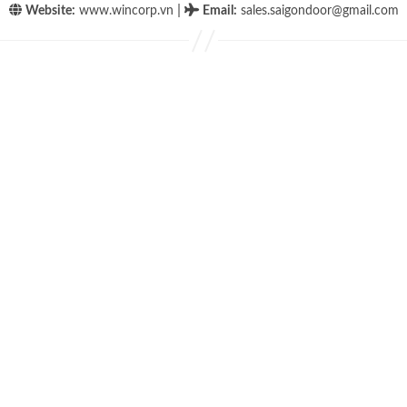
|
Website:
www.wincorp.vn
Email
:
sales.saigondoor@gmail.com