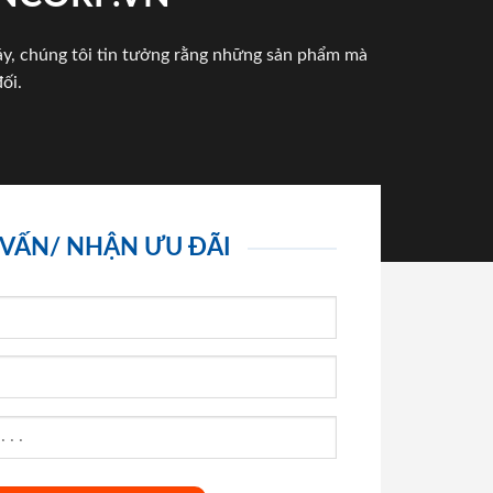
háy, chúng tôi tin tưởng rằng những sản phẩm mà
ối.
 VẤN/ NHẬN ƯU ĐÃI