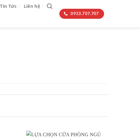
Tin Tức
Liên hệ
0933.707.707