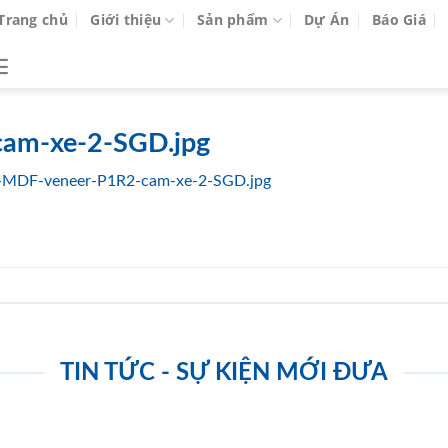
Trang chủ
Giới thiệu
Sản phẩm
Dự Án
Báo Giá
am-xe-2-SGD.jpg
-MDF-veneer-P1R2-cam-xe-2-SGD.jpg
TIN TỨC - SỰ KIỆN MỚI ĐƯA