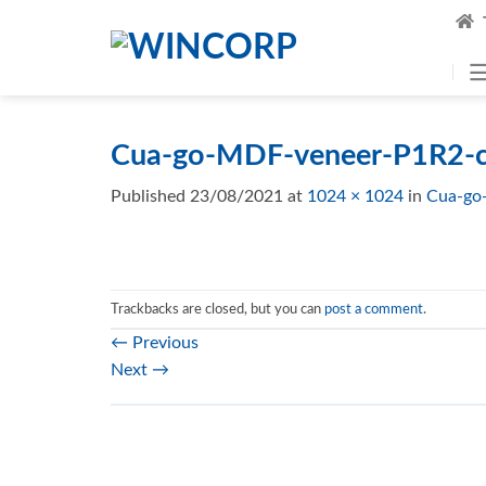
Skip
to
content
Cua-go-MDF-veneer-P1R2-c
Published
23/08/2021
at
1024 × 1024
in
Cua-go
Trackbacks are closed, but you can
post a comment
.
←
Previous
Next
→