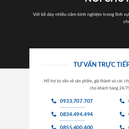
Với bề dày nhiều năm kinh nghiệm trong lĩnh vự
ch
TƯ VẤN TRỰC TIẾP
Hỗ trợ tư vấn về sản phẩm, giá thành và các ch
cho khách hàng 24/7!
0933.707.707
0834.494.494
0855.400.400