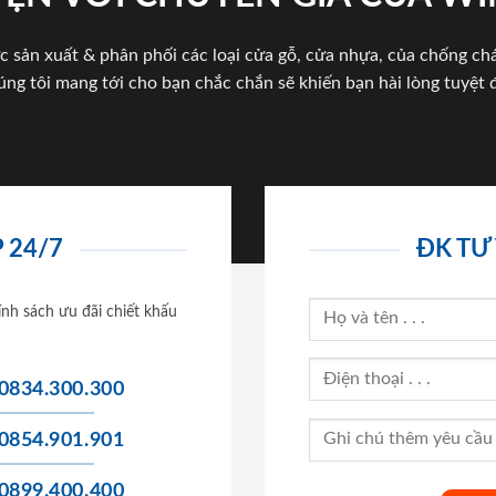
c sản xuất & phân phối các loại cửa gỗ, cửa nhựa, của chống c
úng tôi mang tới cho bạn chắc chắn sẽ khiến bạn hài lòng tuyệt đ
 24/7
ĐK TƯ
ính sách ưu đãi chiết khấu
0834.300.300
0854.901.901
0899.400.400