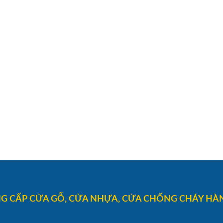
G CẤP CỬA GỖ, CỬA NHỰA, CỬA CHỐNG CHÁY HÀN